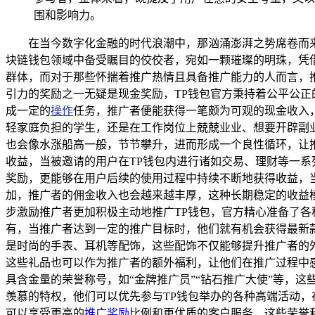
围和影响力。
在当今数字化金融的时代浪潮中，那汹涌澎湃之势席卷而
块链钱包领域中备受瞩目的佼佼者，宛如一颗璀璨的明珠，凭
群体，而对于那些怀揣着推广热情且具备推广能力的人而言，推
引力的奖励之一无疑是现金奖励，TP钱包官方秉持着公平公
成一定的
操作
任务，推广者便能获得一笔颇为可观的现金收入
轻家庭负担的学生，还是在工作岗位上兢兢业业、想要开辟副
也会像水涨船高一般，节节攀升，进而形成一个良性循环，让推
收益，当被邀请的用户在TP钱包内进行诸如交易、理财等一
奖励，更能够在用户后续的使用过程中持续不断地获得收益，
加，推广者的佣金收入也会越来越丰厚，这种长期稳定的收益模
步激励推广者更加积极主动地推广TP钱包，官方精心准备了
有，当推广者达到一定的推广目标时，他们就有机会获得最新
是时尚的手表、耳机等配饰，这些配饰不仅能够提升推广者的
这些礼品也可以作为推广者的额外福利，让他们在推广过程中感
具含金量的荣誉称号，如“金牌推广员”“钻石推广大使”等，
羡慕的特权，他们可以优先参与TP钱包举办的各种高端活动
可以享受更高的
推广奖励
比例和更优质的客户服务，这些荣誉