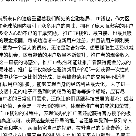
所未有的速度重塑着我们所处的金融格局，TP钱包，作为区
在全球范围内吸引了众多用户的青睐，拥有了庞大而忠实的用户
令人心动不已的丰厚奖励。 推广TP钱包，最直接、也最具吸
的现金报酬，每成功邀请一位新用户注册，并且该用户顺利完
不啻为一个巨大的诱惑，无论是勤奋好学、想要赚取生活费以减
佳的机会，随着邀请的用户数量不断攀升，推广者的现金收入
这一直接的诱惑外，推广TP钱包还能让推广者获得佣金分成的
意味着，推广者不仅能够在邀请新用户的那一刻获得一次性的
费中获得一定比例的分成，随着被邀请用户的交易量不断增
拓展用户的同时，能够实现自身的经济利益最大化。 为了进一
技感十足的电子产品到时尚精致的配饰等多个领域，应有尽
推广者的日常使用需求，还能让他们紧跟科技发展的潮流；或者
用价值，更像是一座无形的奖杯，体现着推广者的成就和荣誉，
广TP钱包的过程中，表现优秀的推广者还能获得官方授予的极
的高度认可，获得这些荣誉称号的推广者还能享受到一系列令人
交流和学习，从而拓宽自己的视野，提升自己的专业素养；还
们的职业发展带来更多的机遇,为他们的未来发展铺就一条康庄