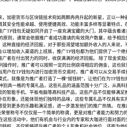
来，加密货币与区块链技术宛如两颗冉冉升起的新星，正以一种前
借其安全性能卓越、使用便捷高效、功能丰富多样等显著特点，
广TP钱包无疑如同开启了一座充满宝藏的大门，其中蕴含着诸多
正的原则，通常会依据推广者成功邀请的有效用户数量，给予相应
，这种直接的经济回报，对于那些渴望增加额外收入的人来说，
业以增加收入渠道的上班族，推广TP钱包都为他们提供了一个绝
广者在付出努力的同时，收获满满的经济回报。 除了现金奖励
系列操作时，推广者可以按照一定的比例获得相应的佣金，这也就
当用户在TP钱包内进行加密货币交易时，推广者可以从交易手续
式，就像是为推广者打造了一棵“摇钱树”，让他们在为TP钱包
各种别具一格的专属礼品，这些礼品的涵盖范围十分广泛，从高科
款的智能手机、平板电脑等高科技产品，这些产品不仅能够满足
外在形象，还能体现他们独特的品味，这些专属礼品不仅具有实
受到更多的乐趣和满足感，进一步激发他们的推广热情。 在推
这些荣誉称号不仅仅是一个简单的称谓，更是对推广者能力和努力
，在这些活动中，他们有机会与行业内的专家和大咖进行面对面的
和特权，不仅能够提升推广者的个人形象和社会地位，还能为他