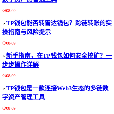
08-09
TP钱包能否转雷达钱包？跨链转账的实
操指南与风险提示
08-09
新手指南，在TP钱包如何安全挖矿？一
步步操作详解
08-09
TP钱包是一款连接Web3生态的多链数
字资产管理工具
08-09