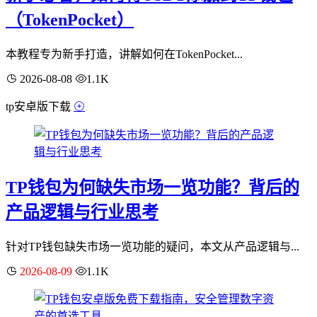
（TokenPocket）
本教程专为新手打造，讲解如何在TokenPocket...
2026-08-08
1.1K
tp安卓版下载
TP钱包为何缺失市场一览功能？背后的
产品逻辑与行业思考
针对TP钱包缺失市场一览功能的疑问，本文从产品逻辑与...
2026-08-09
1.1K