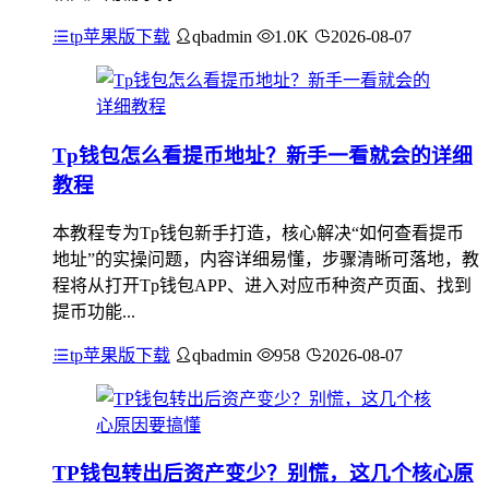
tp苹果版下载
qbadmin
1.0K
2026-08-07
Tp钱包怎么看提币地址？新手一看就会的详细
教程
本教程专为Tp钱包新手打造，核心解决“如何查看提币
地址”的实操问题，内容详细易懂，步骤清晰可落地，教
程将从打开Tp钱包APP、进入对应币种资产页面、找到
提币功能...
tp苹果版下载
qbadmin
958
2026-08-07
TP钱包转出后资产变少？别慌，这几个核心原