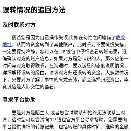
误转情况的追回方法
及时联系对方
倘若您是因为自己操作失误,比如在匆忙之间输错了
收款
地址
，从而将资金转到了其他账户，此时千万不要惊慌失措，
一定要保持冷静，您可以在 TP 钱包中仔细查看转账记录，准
确确认对方的账户信息，如果对方是您认识的人，那么应第一
时间与对方取得联系，在沟通时，要以诚恳的态度说明情况，
详细解释误转的缘由，请求对方归还误转的资金，大多数情况
下，只要对方了解了事情的来龙去脉，都会选择归还资金，毕
竟诚信是人际交往的基石。
寻求平台协助
要是对方是陌生人,或者您尝试联系却始终无法联系上对
方，这时您可以尝试向 TP 钱包官方平台寻求帮助，您需要向
平台提供详细的转账记录，包括转账的具体时间、准确的金额