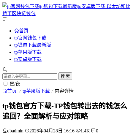
首页
tp官网钱包下载
tp钱包下载最新版
tp苹果版下载
tp安卓版下载
搜 索
昼/夜
首页
tp苹果版下载
内容详情
tp钱包官方下载-TP钱包转出去的钱怎么
追回？全面解析与应对策略
qbadmin
2026年04月28日 16:16
1.4K
0