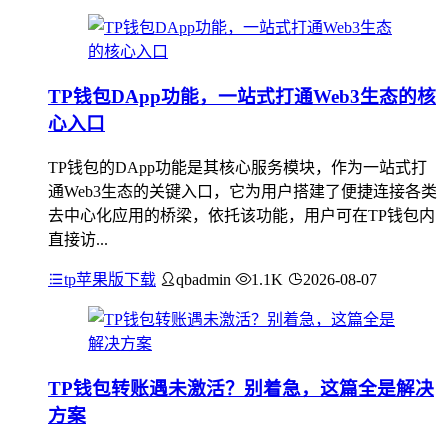
TP钱包DApp功能，一站式打通Web3生态的核
心入口
TP钱包的DApp功能是其核心服务模块，作为一站式打
通Web3生态的关键入口，它为用户搭建了便捷连接各类
去中心化应用的桥梁，依托该功能，用户可在TP钱包内
直接访...
tp苹果版下载
qbadmin
1.1K
2026-08-07
TP钱包转账遇未激活？别着急，这篇全是解决
方案