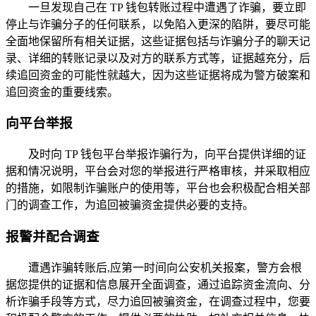
一旦发现自己在 TP 钱包转账过程中遭遇了诈骗，要立即
停止与诈骗分子的任何联系，以免陷入更深的陷阱，要尽可能
全面地保留所有相关证据，这些证据包括与诈骗分子的聊天记
录、详细的转账记录以及对方的联系方式等，证据越充分，后
续追回资金的可能性就越大，因为这些证据将成为警方破案和
追回资金的重要线索。
向平台举报
及时向 TP 钱包平台举报诈骗行为，向平台提供详细的证
据和情况说明，平台会对您的举报进行严格审核，并采取相应
的措施，如限制诈骗账户的使用等，平台也会积极配合相关部
门的调查工作，为追回被骗资金提供必要的支持。
报警并配合调查
遭遇诈骗转账后,应第一时间向公安机关报案，警方会根
据您提供的证据和信息展开全面调查，通过追踪资金流向、分
析诈骗手段等方式，尽力追回被骗资金，在调查过程中，您要