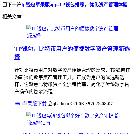
下一篇
tp钱包苹果版app-TP钱包排序，优化资产管理体验
相关文章
TP钱包，比特币用户的便捷数字资产管理新选
择
针对比特币用户对数字资产便捷管理的需求，TP钱包作
为新兴的数字资产管理工具，正成为用户的优选新选
择，它聚焦比特币资产全流程管理，简化了传统数字资
产操作的复杂流程...
tp苹果版下载
qbadmin
1.0K
2026-08-07