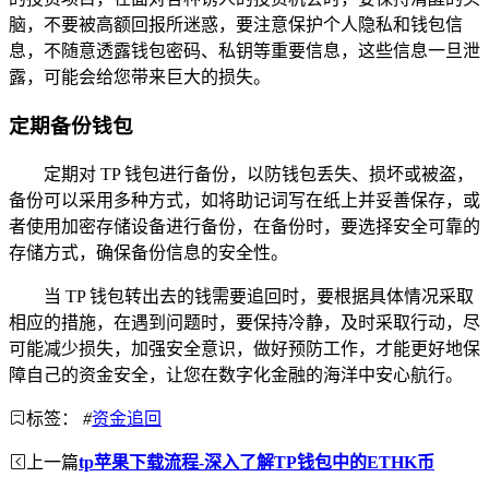
脑，不要被高额回报所迷惑，要注意保护个人隐私和钱包信
息，不随意透露钱包密码、私钥等重要信息，这些信息一旦泄
露，可能会给您带来巨大的损失。
定期备份钱包
定期对 TP 钱包进行备份，以防钱包丢失、损坏或被盗，
备份可以采用多种方式，如将助记词写在纸上并妥善保存，或
者使用加密存储设备进行备份，在备份时，要选择安全可靠的
存储方式，确保备份信息的安全性。
当 TP 钱包转出去的钱需要追回时，要根据具体情况采取
相应的措施，在遇到问题时，要保持冷静，及时采取行动，尽
可能减少损失，加强安全意识，做好预防工作，才能更好地保
障自己的资金安全，让您在数字化金融的海洋中安心航行。
标签：
#
资金追回
上一篇
tp苹果下载流程-深入了解TP钱包中的ETHK币