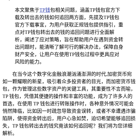
本文聚焦于
TP钱
包相关问题，涵盖TP钱包官方下
载及转出去的钱如何追回两方面，先提及TP钱包
官方下载事宜，为用户获取正规钱包提供指引，重
点对TP钱包转出去的钱的追回问题进行全面解
析，阐述了应对策略，旨在帮助用户在遇到资金转
出问题时，能清晰了解可行的解决办法，保障自身
财产安全，让用户在使用TP钱包过程中更具应对
风险的能力。
在当今这个数字化金融浪潮汹涌澎湃的时代,加密货币宛
如一颗耀眼的新星，吸引着众多投资者的目光，而加密货币钱
包，作为管理这些数字资产的关键工具，其重要性不言而喻，
TP 钱包，凭借其便捷的操作和丰富的功能，成为了许多人的
首选，在使用 TP 钱包进行转账操作时，各种意外情况可能会
悄然降临，比如因一时疏忽导致资金误转，或者不幸遭遇诈骗
陷阱，使得资金转出后，用户心急如焚，迫切希望能够追回损
失，TP 钱包转出去的钱究竟该如何追回呢？我们将为您详细
解析。