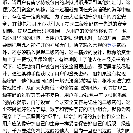
币，当用户有需求将钱包内的虚拟货币提现到其他地址时，这
便涉及到资金的转移，这一过程就如同在充满暗礁的海洋中航
行，存在着一定的风险，为了最大程度地守护用户的资金安
全，TP钱包独具匠心地引入了提现二级密码这一先进的安全
机制。 提现二级密码就相当于为用户的资金转移设置了一道
额外且坚固的屏障，当用户发起提现请求时，犹如开启一扇需
要两把钥匙才能打开的神秘大门，除了输入常规的
登录
密码
外，还必须输入提现二级密码，这一精妙的设计，就像给资金
加上了一把“双重保险锁”，有效地防止了他人在未经授权的情
况下，轻易地将用户钱包内的资金提现出去，即便黑客绞尽脑
汁，通过某种手段获取了用户的登录密码，但如果没有提现二
级密码，他们就如同面对一堵无法逾越的高墙，根本无法完成
提现操作，从而大大降低了资金被盗取的风险。 设置提现二
级密码的过程其实并不复杂，用户在TP钱包中可以根据系统
的贴心提示，自行设置一个既安全又容易记住的二级密码，这
个密码最好包含字母、数字和特殊字符的巧妙组合，就像为密
码穿上了一层坚固的“铠甲”，以增加密码的复杂性和安全性，
用户应该像守护自己的生命一样妥善保管好自己的提现二级密
码，千万要避免将其泄露给他人，因为一旦密码泄露，就如同