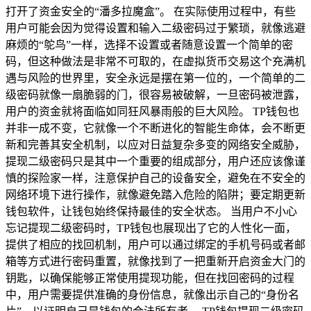
打开了资金安全的“潘多拉魔盒”。 在实际使用过程中，有些
用户可能会因为觉得设置和输入二级密码过于繁琐，就像逃避
麻烦的“鸵鸟”一样，选择不设置或者随意设置一个简单的密
码，但这种做法是非常不可取的，在虚拟货币交易这个充满机
遇与风险的世界里，安全永远是摆在第一位的，一个简单的二
级密码就像一扇脆弱的门，很容易被破解，一旦密码被泄露，
用户的资金就将面临如同狂风暴雨般的巨大风险。 TP钱包也
并非一成不变，它就像一个不断进化的智能生命体，会不断更
新和完善其安全机制，以应对日益复杂多变的网络安全威胁，
提现二级密码只是其中一个重要的组成部分，用户还应该像谨
慎的探险家一样，注意保护自己的设备安全，避免在不安全的
网络环境下进行操作，就像避免踏入危险的陷阱；要定期更新
钱包软件，让钱包始终保持最佳的安全状态。 当用户不小心
忘记提现二级密码时，TP钱包也展现出了它的人性化一面，
提供了相应的找回机制，用户可以通过绑定的手机号码或者邮
箱等方式进行密码重置，就像找到了一把重新开启资金大门的
钥匙，以确保能够正常使用提现功能，但在找回密码的过程
中，用户需要提供准确的身份信息，就像出示自己的“身份名