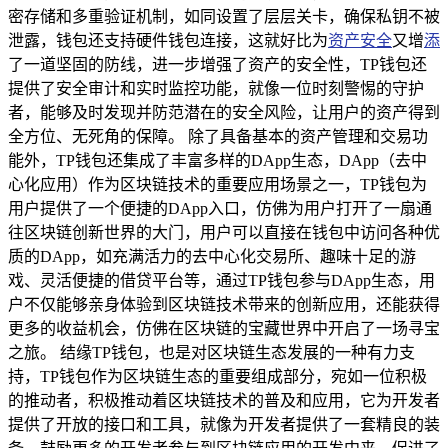
密存储和多重验证机制，如同设置了层层关卡，确保私钥不被
泄露，钱包还支持硬件钱包连接，这就好比为
资产安全
又增
添
了一道坚固的防线，进一步增强了资产的安全性，TP钱包还
提供了安全审计和实时监控功能，就像一位时刻警惕的守护
者，能够及时发现并防范潜在的安全风险，让用户的资产得到
全方位、无死角的保障。 除了具备基本的资产管理和交易功
能外，TP钱包还集成了丰富多样的DApp生态，DApp（去中
心化应用）作为区块链技术的重要应用场景之一，TP钱包为
用户提供了一个便捷的DApp入口，仿佛为用户打开了一扇通
往区块链创新世界的大门，用户可以直接在钱包中访问各种优
质的DApp，如充满活力的去中心化交易所、趣味十足的游
戏、灵活便捷的借贷平台等，通过TP钱包参与DApp生态，用
户不仅能够亲身体验到区块链技术带来的创新应用，还能获得
更多的收益机会，仿佛在区块链的宝藏世界中开启了一场寻宝
之旅。 结缘TP钱包，也是对区块链生态发展的一种有力支
持，TP钱包作为区块链生态的重要组成部分，宛如一位积极
的推动者，积极推动着区块链技术的普及和应用，它为开发者
提供了开放的接口和工具，就像为开发者提供了一套精良的装