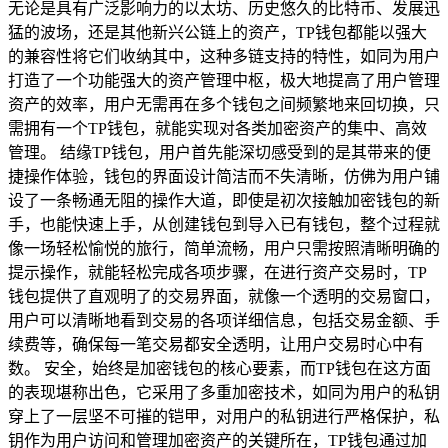
无论是具有广泛影响力的以太坊、历史悠久的比特币、发展迅
猛的波场，还是其他新兴公链上的资产，TP钱包都能以强大
的兼容性将它们收纳其中，这种多链支持的特性，如同为用户
打造了一个功能强大的资产管理中枢，极大地提高了用户管理
资产的效率，用户无需再在多个钱包之间频繁地来回切换，只
需拥有一个TP钱包，就能实现对各类加密资产的集中、高效
管理。 结缘TP钱包，用户首先能深切感受到的是其带来的便
捷操作体验，钱包的界面设计简洁而不失清晰，仿佛为用户铺
设了一条畅通无阻的操作大道，即使是初次接触加密钱包的新
手，也能快速上手，从创建钱包到导入已有钱包，整个过程就
像一场轻松愉悦的旅行，简单流畅，用户只需按照清晰明确的
提示操作，就能轻松完成各项步骤，在进行资产交易时，TP
钱包提供了直观明了的交易界面，就像一个透明的交易窗口，
用户可以清晰地看到交易的各项详细信息，包括交易金额、手
续费等，确保每一笔交易都安全透明，让用户交易时心中有
数。 安全，始终是加密钱包的核心要素，而TP钱包在这方面
的表现堪称出色，它采用了多重加密技术，如同为用户的私钥
穿上了一层坚不可摧的铠甲，对用户的私钥进行严格保护，私
钥作为用户访问和管理加密资产的关键所在，TP钱包通过加