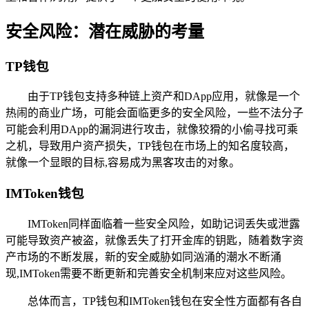
安全风险：潜在威胁的考量
TP钱包
由于TP钱包支持多种链上资产和DApp应用，就像是一个
热闹的商业广场，可能会面临更多的安全风险，一些不法分子
可能会利用DApp的漏洞进行攻击，就像狡猾的小偷寻找可乘
之机，导致用户资产损失，TP钱包在市场上的知名度较高，
就像一个显眼的目标,容易成为黑客攻击的对象。
IMToken钱包
IMToken同样面临着一些安全风险，如助记词丢失或泄露
可能导致资产被盗，就像丢失了打开金库的钥匙，随着数字资
产市场的不断发展，新的安全威胁如同汹涌的潮水不断涌
现,IMToken需要不断更新和完善安全机制来应对这些风险。
总体而言，TP钱包和IMToken钱包在安全性方面都有各自