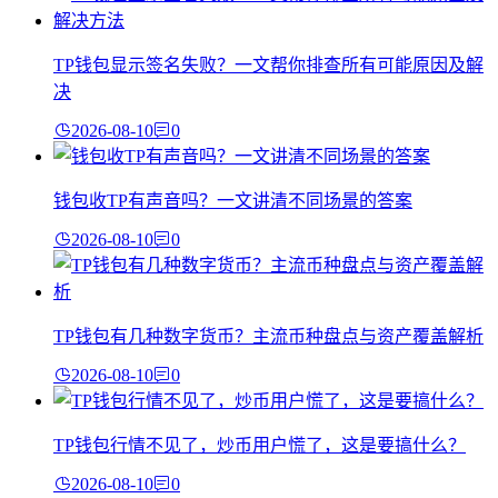
TP钱包显示签名失败？一文帮你排查所有可能原因及解
决
2026-08-10
0
钱包收TP有声音吗？一文讲清不同场景的答案
2026-08-10
0
TP钱包有几种数字货币？主流币种盘点与资产覆盖解析
2026-08-10
0
TP钱包行情不见了，炒币用户慌了，这是要搞什么？
2026-08-10
0