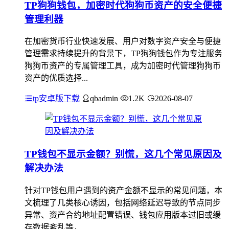
TP狗狗钱包，加密时代狗狗币资产的安全便捷
管理利器
在加密货币行业快速发展、用户对数字资产安全与便捷
管理需求持续提升的背景下，TP狗狗钱包作为专注服务
狗狗币资产的专属管理工具，成为加密时代管理狗狗币
资产的优质选择...
tp安卓版下载
qbadmin
1.2K
2026-08-07
TP钱包不显示金额？别慌，这几个常见原因及
解决办法
针对TP钱包用户遇到的资产金额不显示的常见问题，本
文梳理了几类核心诱因，包括网络延迟导致的节点同步
异常、资产合约地址配置错误、钱包应用版本过旧或缓
存数据紊乱等，...