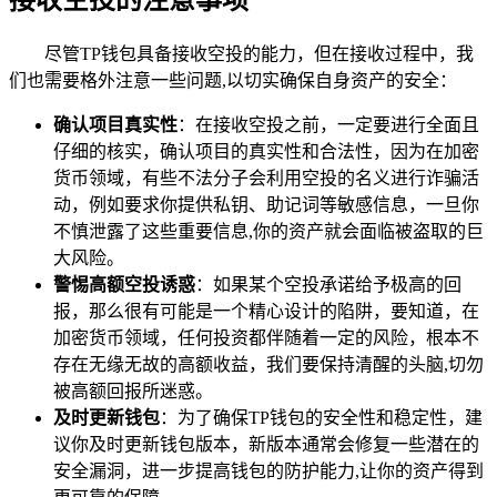
接收空投的注意事项
尽管TP钱包具备接收空投的能力，但在接收过程中，我
们也需要格外注意一些问题,以切实确保自身资产的安全：
确认项目真实性
：在接收空投之前，一定要进行全面且
仔细的核实，确认项目的真实性和合法性，因为在加密
货币领域，有些不法分子会利用空投的名义进行诈骗活
动，例如要求你提供私钥、助记词等敏感信息，一旦你
不慎泄露了这些重要信息,你的资产就会面临被盗取的巨
大风险。
警惕高额空投诱惑
：如果某个空投承诺给予极高的回
报，那么很有可能是一个精心设计的陷阱，要知道，在
加密货币领域，任何投资都伴随着一定的风险，根本不
存在无缘无故的高额收益，我们要保持清醒的头脑,切勿
被高额回报所迷惑。
及时更新钱包
：为了确保TP钱包的安全性和稳定性，建
议你及时更新钱包版本，新版本通常会修复一些潜在的
安全漏洞，进一步提高钱包的防护能力,让你的资产得到