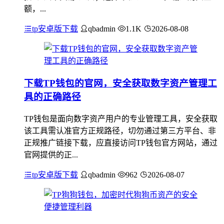
额，...
tp安卓版下载
qbadmin
1.1K
2026-08-08
下载TP钱包的官网，安全获取数字资产管理工
具的正确路径
TP钱包是面向数字资产用户的专业管理工具，安全获取
该工具需认准官方正规路径，切勿通过第三方平台、非
正规推广链接下载，应直接访问TP钱包官方网站，通过
官网提供的正...
tp安卓版下载
qbadmin
962
2026-08-07