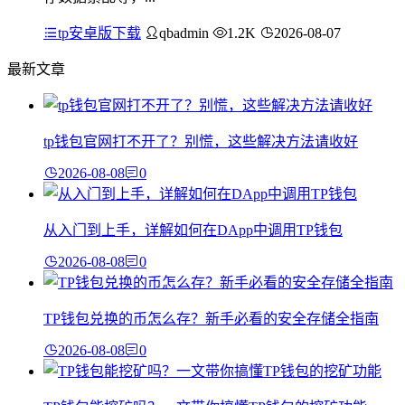
tp安卓版下载
qbadmin
1.2K
2026-08-07
最新文章
tp钱包官网打不开了？别慌，这些解决方法请收好
2026-08-08
0
从入门到上手，详解如何在DApp中调用TP钱包
2026-08-08
0
TP钱包兑换的币怎么存？新手必看的安全存储全指南
2026-08-08
0