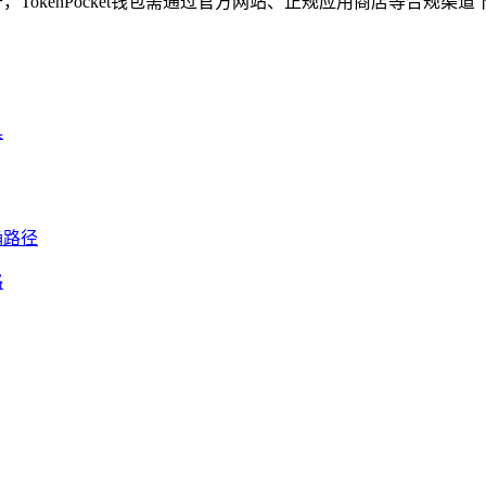
开，TokenPocket钱包需通过官方网站、正规应用商店等合规渠
路