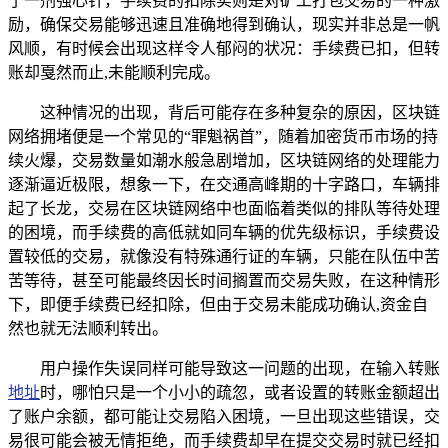
了一剂强心针，手续费的扣除实则是对矿工打包交易的一种激
励，确保交易能够迅速且准确地得到确认，现实并非总是一帆
风顺，有时候会出现这样令人郁闷的状况：手续费已扣，但转
账却戛然而止,未能顺利完成。
这种情况的出现，背后可能存在多种复杂的原因，区块链
网络拥堵便是一个常见的“罪魁祸首”，随着加密货币市场的持
续火爆，交易数量如潮水般急剧增加，区块链网络的处理能力
逐渐逼近极限，想象一下，在交通高峰期的十字路口，车辆排
起了长龙，交易在区块链网络中也面临着类似的排队等待处理
的困境，而手续费的高低就如同车辆的优先级标识，手续费设
置较低的交易，就像没有特殊通行证的车辆，只能在队伍中苦
苦等待，甚至可能最终因长时间搁置而交易失败，在这种情形
下，即便手续费已经扣除，但由于交易未能成功确认,资金自
然也就无法顺利转出。
用户操作失误同样可能导致这一问题的出现，在输入转账
地址
时，哪怕只是一个小小的疏忽，或者设置的转账金额超出
了账户余额，都可能让交易陷入困境，一旦出现这些错误，交
易很可能会被无情拒绝，而手续费却早在提交交易时就已经扣