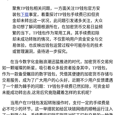
聚焦TP钱包相关问题，一方面关注TP钱包官方安
装包
下载
事宜，着重探讨TP钱包手续费已扣但资
金却未转出这一状况，此问题引发诸多关注，大众
急切想了解问题根源所在，在加密货币交易日益频
繁的当下，TP钱包作为常用工具，其手续费扣除
却未成功转账的情况，不仅影响用户资金安全与交
易体验，也反映出钱包运营过程中可能存在的技术
或管理漏洞，亟待进一步探究。
在当今数字化金融浪潮迅猛推进的时代，加密货币交易宛
如一颗璀璨的新星，吸引着众多投资者投身其中，TP钱包，
作为一款备受瞩目的数字钱包，凭借其便捷的加密货币存储与
交易服务，成为了广大用户的心头好，近期不少用户反馈遭遇
了一个颇为棘手的问题：TP钱包手续费已然扣除，可资金却
未能成功转出去,这背后究竟隐藏着怎样的玄机呢？
当用户在TP钱包发起转账操作时，支付一定的手续费是
必不可少的环节，这一举措犹如给区块链网络的顺畅运行注入