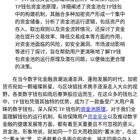
TP钱包资金池原理，详细阐述了资金池在TP钱包
中的构建机制，其融合多种加密资产形成一个集中
的资金储备，分析了资金池运行逻辑，包括资产的
存入、取出规则以及资金流转情况，还探讨了资金
池在提升交易效率、降低交易成本等方面的作用，
对资金池面临的风险，如安全漏洞、市场波动影响
等进行了探讨，旨在帮助用户更清晰地了解TP钱
包资金池的运行原理及潜在问题，以便做出更合理
的决策。
在当今数字化金融浪潮汹涌澎湃、蓬勃发展的时代，加密
货币宛如一颗璀璨新星，与区块链技术携手逐渐走入大众的视
野，各类数字钱包如雨后春笋般应运而生，在这众多的钱包之
中，TP 钱包凭借其独特的优势，成为了一款备受广大用户青
睐的数字钱包，深入探究 TP 钱包的
资金池原理
，对于我们全
面理解钱包的运行机制、有效保障用户
资金安全
以及推动数字
金融的健康发展等方面，都有着至关重要且不可忽视的意义。
资金池，形象地说，就如同一个巨大而稳固的“蓄水池”，在这
个“蓄水池”里，它承载着众多用户的资金，将不同用户存入