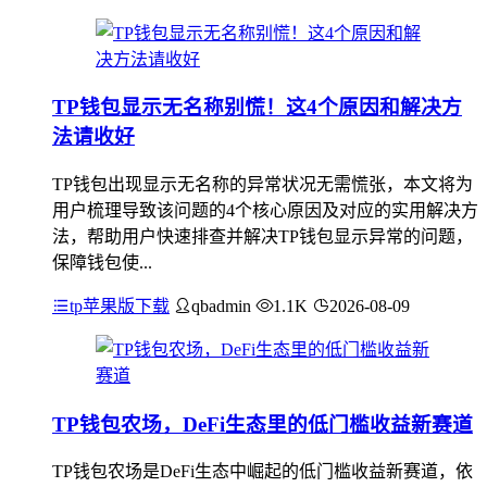
TP钱包显示无名称别慌！这4个原因和解决方
法请收好
TP钱包出现显示无名称的异常状况无需慌张，本文将为
用户梳理导致该问题的4个核心原因及对应的实用解决方
法，帮助用户快速排查并解决TP钱包显示异常的问题，
保障钱包使...
tp苹果版下载
qbadmin
1.1K
2026-08-09
TP钱包农场，DeFi生态里的低门槛收益新赛道
TP钱包农场是DeFi生态中崛起的低门槛收益新赛道，依