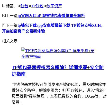
标签：
#
钱包
#
TP钱包
#
数字资产
上一篇
tp官网入口-tP 观察钱包查看位置全解析
下一篇
tp钱包下载app安卓版最新下载-TP钱包支持XCH，
开启加密资产交易新体验
相关文章
TP钱包恶意授权怎么解除？详细步骤+安全防
护指南
TP钱包恶意授权可能引发资产被盗风险，需及时解除并
做好安全防护，解除步骤为：打开TP钱包，进入“我的”
页面找到“授权管理”，查看已授权的合约、DApp等，对
恶意...