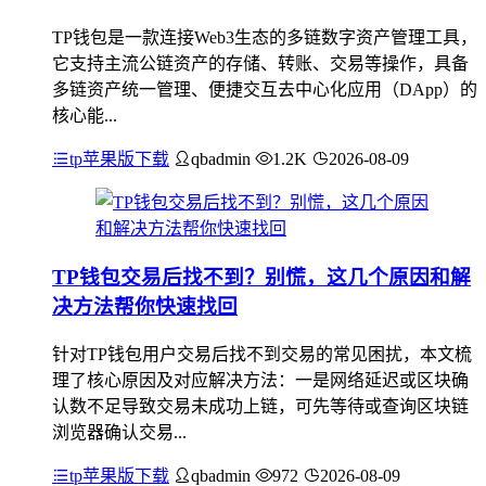
TP钱包是一款连接Web3生态的多链数字资产管理工具，
它支持主流公链资产的存储、转账、交易等操作，具备
多链资产统一管理、便捷交互去中心化应用（DApp）的
核心能...
tp苹果版下载
qbadmin
1.2K
2026-08-09
TP钱包交易后找不到？别慌，这几个原因和解
决方法帮你快速找回
针对TP钱包用户交易后找不到交易的常见困扰，本文梳
理了核心原因及对应解决方法：一是网络延迟或区块确
认数不足导致交易未成功上链，可先等待或查询区块链
浏览器确认交易...
tp苹果版下载
qbadmin
972
2026-08-09