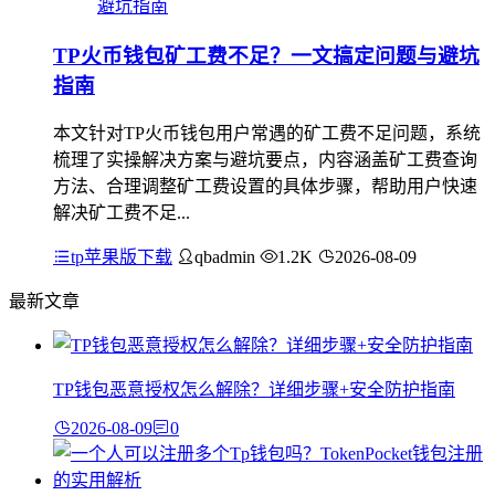
TP火币钱包矿工费不足？一文搞定问题与避坑
指南
本文针对TP火币钱包用户常遇的矿工费不足问题，系统
梳理了实操解决方案与避坑要点，内容涵盖矿工费查询
方法、合理调整矿工费设置的具体步骤，帮助用户快速
解决矿工费不足...
tp苹果版下载
qbadmin
1.2K
2026-08-09
最新文章
TP钱包恶意授权怎么解除？详细步骤+安全防护指南
2026-08-09
0