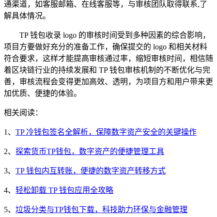
通渠道，如客服邮箱、在线客服等，与审核团队取得联系,了
解具体情况。
TP 钱包收录 logo 的审核时间受到多种因素的综合影响，
项目方要做好充分的准备工作，确保提交的 logo 和相关材料
符合要求，这样才能提高审核通过率，缩短审核时间，相信随
着区块链行业的持续发展和 TP 钱包审核机制的不断优化与完
善，审核流程会变得更加高效、透明，为项目方和用户带来更
加优质、便捷的体验。
相关阅读：
1、
TP 冷钱包签名全解析，保障数字资产安全的关键操作
2、
探索货币TP钱包，数字资产的便捷管理工具
3、
TP 钱包内互转账，便捷的数字资产转移方式
4、
轻松卸载 TP 钱包应用全攻略
5、
垃圾分类与TP钱包下载，科技助力环保与金融管理