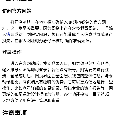
访问官方网站
打开浏览器，在地址栏准确输入 tP 观察钱包的官方网
址，这一步至关重要，因为网络上存在众多假冒网站，一旦输
入
错
误或访问到假冒网站，极有可能造成个人信息泄露或资产
损失，在输入网址时务必仔细核对,确保准确无误。
登录操作
进入官方网站后，找到登录入口，如果你已经拥有账号，
输入账号和密码即可登录；若还没有账号，则需要先进行注
册，登录成功后，网页界面会全面展示钱包的整体信息，与移
动端相比，网页端具有独特的优势，它可以更方便地进行一些
操作，比如查看详细的交易记录、导出专业的资产报告等，网
页端的布局通常设计得较为清晰，各个功能模块一目了然,极
大地方便了用户进行管理和查看。
注意事项