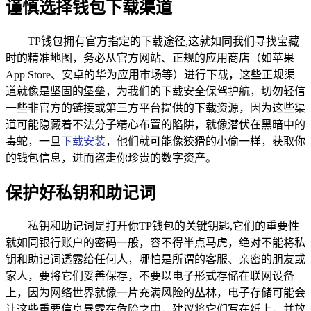
谨慎选择钱包下载渠道
TP钱包拥有官方指定的下载途径,这就如同我们寻找宝藏
时的精准地图，务必从官方网站、正规的应用商店（如苹果
App Store、安卓的华为应用市场等）进行下载，这些正规渠
道就像是坚固的堡垒，为我们的下载安全保驾护航，切勿轻信
一些非官方的链接或第三方平台提供的下载资源，因为这些渠
道可能隐藏着不法分子精心布置的陷阱，就像潜伏在黑暗中的
毒蛇，一旦
下载安装
，他们就可能像狡猾的小偷一样，获取你
的钱包信息，进而盗走你珍贵的数字资产。
保护好私钥和助记词
私钥和助记词是打开你TP钱包的关键钥匙,它们的重要性
就如同银行账户的密码一般，容不得半点马虎，绝对不能将私
钥和助记词透露给任何人，哪怕是所谓的客服、亲密的朋友或
家人，要将它们妥善保存，不要以电子形式存储在联网设备
上，因为网络世界就像一片充满风险的丛林，电子存储可能会
让这些重要信息暴露在危险之中，建议将它们写在纸上，并放