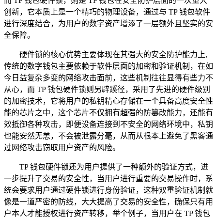
而 TP 钱包硬件锁，则是 TP 钱包在安全防护层面的一次重大
创新，它本质上是一个精巧的物理设备，通过与 TP 钱包软件
进行深度结合，为用户的数字资产增添了一层额外且坚实的安
全保障。
硬件锁的核心优势主要体现在其强大的安全防护能力上,
传统的数字钱包主要依赖于软件层面的加密和验证机制，在如
今日益复杂多变的网络攻击面前，这些机制往往显得有些力不
从心，而 TP 钱包硬件锁则另辟蹊径，采用了先进的硬件级别
的加密技术，它将用户的私钥精心存储在一个具备高度安全性
能的芯片之中，这个芯片不仅拥有超强的防篡改能力，还能有
效抵御各种攻击，即便设备连接到不安全的网络环境中，私钥
也能安然无恙，不会被泄露分毫，从而从根本上避免了黑客通
过网络攻击窃取用户资产的风险。
TP 钱包硬件锁还为用户提供了一种额外的验证方式，进
一步提升了交易的安全性，当用户进行重要的交易操作时，系
统会要求用户通过硬件锁进行身份验证，这种双重验证机制就
像是一道严密的防线，大大提高了交易的安全性，确保只有用
户本人才能授权进行资产转移，举个例子，当用户在 TP 钱包