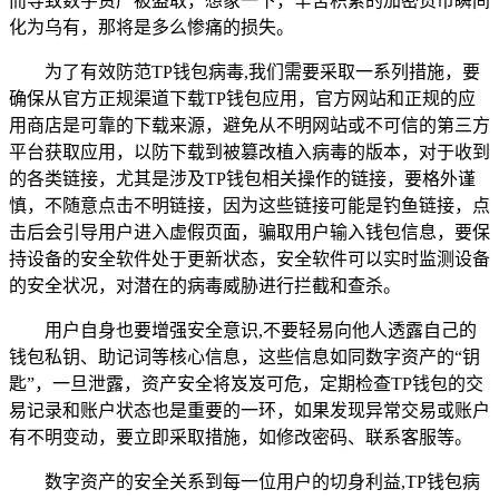
而导致数字资产被盗取，想象一下，辛苦积累的加密货币瞬间
化为乌有，那将是多么惨痛的损失。
为了有效防范TP钱包病毒,我们需要采取一系列措施，要
确保从官方正规渠道下载TP钱包应用，官方网站和正规的应
用商店是可靠的下载来源，避免从不明网站或不可信的第三方
平台获取应用，以防下载到被篡改植入病毒的版本，对于收到
的各类链接，尤其是涉及TP钱包相关操作的链接，要格外谨
慎，不随意点击不明链接，因为这些链接可能是钓鱼链接，点
击后会引导用户进入虚假页面，骗取用户输入钱包信息，要保
持设备的安全软件处于更新状态，安全软件可以实时监测设备
的安全状况，对潜在的病毒威胁进行拦截和查杀。
用户自身也要增强安全意识,不要轻易向他人透露自己的
钱包私钥、助记词等核心信息，这些信息如同数字资产的“钥
匙”，一旦泄露，资产安全将岌岌可危，定期检查TP钱包的交
易记录和账户状态也是重要的一环，如果发现异常交易或账户
有不明变动，要立即采取措施，如修改密码、联系客服等。
数字资产的安全关系到每一位用户的切身利益,TP钱包病