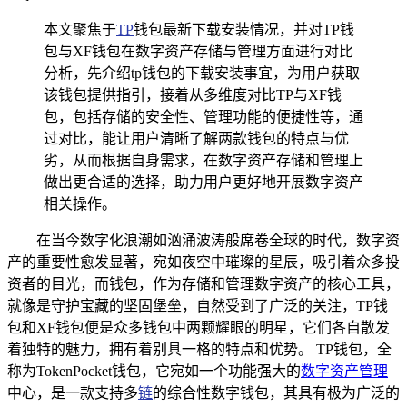
本文聚焦于
TP
钱包最新下载安装情况，并对TP钱
包与XF钱包在数字资产存储与管理方面进行对比
分析，先介绍tp钱包的下载安装事宜，为用户获取
该钱包提供指引，接着从多维度对比TP与XF钱
包，包括存储的安全性、管理功能的便捷性等，通
过对比，能让用户清晰了解两款钱包的特点与优
劣，从而根据自身需求，在数字资产存储和管理上
做出更合适的选择，助力用户更好地开展数字资产
相关操作。
在当今数字化浪潮如汹涌波涛般席卷全球的时代，数字资
产的重要性愈发显著，宛如夜空中璀璨的星辰，吸引着众多投
资者的目光，而钱包，作为存储和管理数字资产的核心工具，
就像是守护宝藏的坚固堡垒，自然受到了广泛的关注，TP钱
包和XF钱包便是众多钱包中两颗耀眼的明星，它们各自散发
着独特的魅力，拥有着别具一格的特点和优势。 TP钱包，全
称为TokenPocket钱包，它宛如一个功能强大的
数字资产管理
中心，是一款支持多
链
的综合性数字钱包，其具有极为广泛的