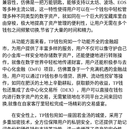
兼容性，仿佛是一把万能钥匙，能够支持以太坊、波场、EOS
等多种主流公链，这一特性使得用户可以在一个钱包中轻松管
理多种不同类型的数字资产，就如同在一个巨大的宝藏库里自
由穿梭，极大地提高了资产管理的便利性，让用户无需在多个
钱包之间频繁切换,节省了大量的时间和精力。
从功能方面来看，TP钱包宛如一个功能齐全的金融超
市，为用户提供了丰富多样的服务，用户不仅可以像守护自己
的小金库一样安全地存储数字资产，还能便捷地进行转账操
作，就像在数字世界中轻松地传递财富，用户还能积极参与去
中心化金融（DeFi）项目，仿佛置身于一个充满机遇的金融战
场，用户可以通过TP钱包参与借贷、质押、流动性挖矿等操
作，如同在肥沃的土地上辛勤耕耘，获取额外的收益，TP钱
包还集成了去中心化交易所（DEX），用户可以直接在钱包
内进行数字资产的交易，无需繁琐地在不同平台之间来回切
换,就像在自家客厅里轻松完成一场精彩的交易盛宴。
在安全性上，TP钱包宛如一座固若金汤的城堡，采用了
多重加密技术，全方位保障用户的私钥安全，它还提供了助记