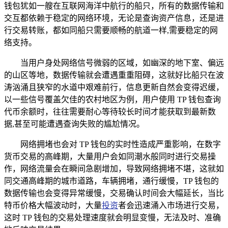
钱包犹如一艘在互联网海洋中航行的船只，所有的数据传输和
交互都依赖于稳定的网络环境，无论是查询资产信息，还是进
行交易转账，都如同船只需要顺畅的航道一样,需要稳定的网
络支持。
当用户身处网络信号微弱的区域，如幽深的地下室、偏远
的山区等地，数据传输就会遭遇重重阻碍，这就好比船只在波
涛汹涌且狭窄的水道中艰难前行，信息更新自然会变得迟缓，
以一些信号覆盖欠佳的农村地区为例，用户使用 TP 钱包查询
代币余额时，往往需要耐心等待较长时间才能获取到最新数
据,甚至可能遭遇查询失败的尴尬情况。
网络拥堵也会对 TP 钱包的实时性造成严重影响，在数字
货币交易的高峰期，大量用户会如同潮水般同时进行交易操
作，网络流量会在瞬间急剧增加，导致网络拥堵不堪，这就如
同交通高峰期的城市道路，车辆拥堵，通行缓慢，TP 钱包的
数据传输也会变得异常缓慢，交易确认时间会大幅延长，当比
特币价格大幅波动时，大量
投资
者会迅速涌入市场进行交易，
这时 TP 钱包的交易处理速度就会明显变慢，无法及时、准确