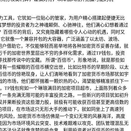
力工具，它犹如一位贴心的管家，为用户精心搭建起便捷无比
富梦想的投资者为之神魂颠倒、心驰神往，他们满心幻想着通过
？百倍币的背后，又究竟隐藏着哪些令人心动的机遇，同时又
钱包，它就像一个兼容并包的大容器，广泛涵盖了以太坊、波场、
用户借助它，不仅能够轻而易举地将各种加密货币妥善存储，就
千的加密世界里层出不穷的多样化需求，通过TP钱包，投资
找那传说中的宝藏。 所谓“百倍币”，形象地说，就是那些如
曾有一些耀眼的百倍币横空出世，比如比特币的早期阶段、以太
百倍币的惊艳现身，让人们清晰地看到了加密货币市场那犹如宇
战的市场，他们都怀揣着一颗炽热的心，渴望能够精准抓住下一
，TP钱包宛如一个琳琅满目的加密项目超市，上面陈列着众多
了一条充满无限可能的丰富投资之路，一些新兴的项目犹如初升
现并果断投资这些潜力股，就极有可能收获百倍甚至更高倍数的
域的项目，在市场这只无形大手的推动下，就如同坐上了高速列
的风险，加密货币市场仿佛是一个变幻无常的风暴海洋，高度
能因为市场环境风云突变、技术难题难以攻克、团队管理混乱无
的不法分子就像贪婪的吸血鬼，利用投资者对百倍币的炽热渴