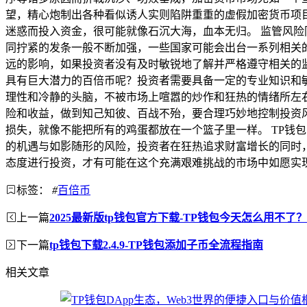
望，精心炮制出各种看似诱人实则陷阱重重的虚假加密货币项
迷惑而投入资金，很可能就像石沉大海，血本无归。 监管风
同拧紧的发条一般不断加强，一些国家可能会出台一系列相关
远的影响，如果投资者没有及时敏锐地了解并严格遵守相关的监
具有巨大潜力的百倍币呢？投资者需要具备一定的专业知识和
理性和冷静的头脑，不被市场上喧嚣的炒作和狂热的情绪所左
险和收益，做到知己知彼、百战不殆，要合理巧妙地控制投资
损失，就像不能把所有的鸡蛋都放在一个篮子里一样。 TP钱
的机遇与如影随形的风险，投资者在狂热追求财富增长的同时
态度进行投资，才有可能在这个充满艰难挑战的市场中如愿实
标签：
#
百倍币
上一篇
2025最新版tp钱包官方下载-TP钱包今天怎么用不
下一篇
tp钱包下载2.4.9-TP钱包添加子币全流程指南
相关文章