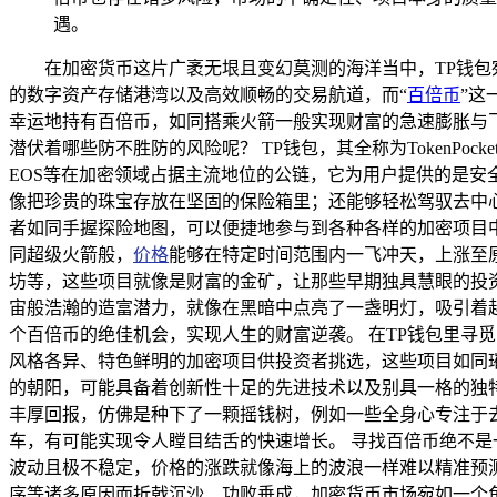
遇。
在加密货币这片广袤无垠且变幻莫测的海洋当中，TP钱
的数字资产存储港湾以及高效顺畅的交易航道，而“
百倍币
”这
幸运地持有百倍币，如同搭乘火箭一般实现财富的急速膨胀与
潜伏着哪些防不胜防的风险呢？ TP钱包，其全称为Token
EOS等在加密领域占据主流地位的公链，它为用户提供的是
像把珍贵的珠宝存放在坚固的保险箱里；还能够轻松驾驭去中
者如同手握探险地图，可以便捷地参与到各种各样的加密项目中
同超级火箭般，
价格
能够在特定时间范围内一飞冲天，上涨至
坊等，这些项目就像是财富的金矿，让那些早期独具慧眼的投
宙般浩瀚的造富潜力，就像在黑暗中点亮了一盏明灯，吸引着
个百倍币的绝佳机会，实现人生的财富逆袭。 在TP钱包里寻
风格各异、特色鲜明的加密项目供投资者挑选，这些项目如同
的朝阳，可能具备着创新性十足的先进技术以及别具一格的独
丰厚回报，仿佛是种下了一颗摇钱树，例如一些全身心专注于去
车，有可能实现令人瞠目结舌的快速增长。 寻找百倍币绝不
波动且极不稳定，价格的涨跌就像海上的波浪一样难以精准预
序等诸多原因而折戟沉沙、功败垂成，加密货币市场宛如一个