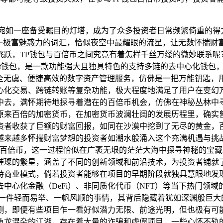
包宛如一座备受瞩目的灯塔，成为了众多投资者日常频繁倚重的得
一极富魅惑力的词汇，恰似夜空中最耀眼的流星，让无数怀揣财
飞跃，TP钱包与百倍币之间究竟有着怎样千丝万缕的微妙联系呢
Pocket钱包，是一款功能强大且独具特色的支持多链的去中心化
安全无虞、便捷高效的数字资产管理服务，仿佛是一把万能钥匙，
心化交易、跨链转账等复杂功能，极大程度地满足了用户在变幻万
去，满怀期待地探寻着潜在的百倍币机会，仿佛在神秘丛林中寻
原来百倍的加密货币，在加密货币波澜壮阔的发展历程里，确实
资者收获了巨额的财富回报，如同在沙漠中挖到了无尽的黄金，
越来越多怀揣财富梦想的投资者如潮水般涌入这个充满机遇与挑
觅百倍币，这一过程恰似在广袤无垠的茫茫大海中探寻神秘的宝藏
璀璨的繁星，涵盖了不同的创新领域和前沿技术，为投资者铺就
特商业模式，倘若投资者能够在项目的早期阶段就独具慧眼地发
中心化金融（DeFi）、非同质化代币（NFT）等当下热门领
是一件轻而易举、一帆风顺的事情，其背后隐藏着犹如深渊般巨大
测，即便有些项目乍一看好似潜力无限、前途光明，但也极有可
鱼龙混杂的江湖，存在着大量的诈骗和虚假项目，一些心怀不轨