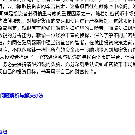
目，以此骗取投资者的辛苦资金，这些项目往往就像空中楼阁，
险同样是投资者必须慎重考虑的重要因素之一，随着加密货币市场
的法律法规，对加密货币的交易和使用进行严格限制，这就如同
管规定，就很有可能如同触犯法律红线的冒险者，面临法律风险
敏锐的分析能力，就像一位经验丰富的侦探，深入了解不同加密
右，如同在狂风暴雨中稳坐钓鱼台的智者，在做出投资决策之前
风险，不能像赌徒一样把所有的资金都一股脑地投入到加密货币
包为投资者搭建了一个充满诱惑与机遇的寻找百倍币的平台，但
，务必要保持清醒如镜的头脑，充分深刻地认识到加密货币市场
现自己的投资目标，书写属于自己的财富传奇。
了？问题解析与解决办法