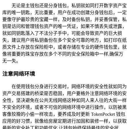
无论是主钱包还是分身钱包，私钥就如同打开数字资产宝
库的唯一钥匙，无比重要，用户在成功创建分身钱包后，一定
要像守护最珍贵的宝藏一样，及时备份私钥，并妥善保管，私
钥是访问和管理钱包资产的唯一凭证，如果不慎丢失或泄露，
就如同钥匙落入了不法分子手中，可能会导致资产的巨大损
失，建议用户将私钥备份在多个安全可靠的地方，如打印在纸
质文件上存放在保险柜中，或者存储在专业的硬件钱包里，就
像将重要的珠宝存放在多个不同的安全保险箱中一样,确保万
无一失。
注意网络环境
在使用钱包分身进行交易时，网络环境的安全性就如同为
资产交易搭建的桥梁是否稳固，用户要格外注意网络环境的安
全性，坚决避免在公共无线网络这种如同人来人往的大街一样
不安全的环境，或者不可信的网络环境中进行操作，以防被黑
客像狡猾的小偷一样攻击，要养成及时更新 TokenPocket 钱包
应用的好习惯，就像给房屋定期进行加固和装修一样，以获取
最新的安全补丁和功能优化,让钱包始终保持最佳的安全状