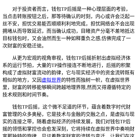
对于投资者而言，钱包TP后摇是一种心理层面的考验，
当点击转账按钮之后，那等待确认的时刻，内心或许会泛起一
丝不安，担忧交易能否顺顺利利地完成，担忧网络会不会出现
拥堵从而导致延迟，而当确认成功，目睹资产分毫不差地抵达
目标钱包时，又会油然而生一种如释重负之感,仿佛完成了一
次财富的安稳迁徙。
从更为宏观的视角审视，钱包TP后摇折射出虚拟经济体
系的运行节拍，大量的TP操作接连不断地进行，后摇的积聚
构成了虚拟财富流动的韵律，它与现实经济中的资金流转既有
相似的地方，又因
虚拟世界
的特性而独树一帜，在虚拟世界
里，财富的转移能够瞬间跨越地理界限,然而又得遵循特定的
技术规则和时间节奏。
钱包TP后摇，这个微不足道的环节，蕴含着数字时代财
富管理的众多奥秘，它是技术与金融的交融之点，是虚拟与现
实的连接之带，随着虚拟经济的持续发展，我们对钱包TP后
摇的领悟和掌控也会愈发深刻，它将持续在虚拟世界中奏响财
富那独特的旋律，见证着数字财富的流转与变迁，让我们在这