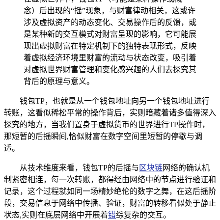
念）后出现的“摇”现象，与财富律动相关，这或许
涉及虚拟资产的动态变化、交易操作后的反馈，或
是某种新的交互模式对财富呈现的影响，它可能展
现出虚拟财富在特定机制下的独特表现形式，反映
着虚拟经济环境里财富的流动与状态改变，吸引着
对虚拟世界财富管理和变化感兴趣的人们去探究其
背后的原理与意义。
钱包TP，也就是从一个钱包地址向另一个钱包地址进行
转账，这看似稀松平常的操作背后，实则暗藏着诸多值得深入
探究的地方，当我们置身于虚拟货币的世界进行TP操作时，
那短暂的后摇瞬间,恰似财富在数字空间里短暂的停歇与调
适。
从技术维度来看，钱包TP的后摇与
区块链
网络的确认机
制紧密相连，每一次转账，都得经由网络中的节点进行验证和
记录，这个过程就如同一场精妙绝伦的数字之舞，在这后摇阶
段，交易信息于网络中传播、验证，财富的转移看似处于静止
状态,实则在底层网络中开展着
错
综复杂的交互。