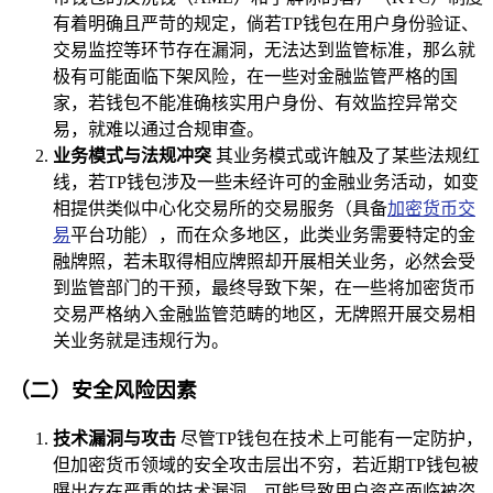
有着明确且严苛的规定，倘若TP钱包在用户身份验证、
交易监控等环节存在漏洞，无法达到监管标准，那么就
极有可能面临下架风险，在一些对金融监管严格的国
家，若钱包不能准确核实用户身份、有效监控异常交
易，就难以通过合规审查。
业务模式与法规冲突
其业务模式或许触及了某些法规红
线，若TP钱包涉及一些未经许可的金融业务活动，如变
相提供类似中心化交易所的交易服务（具备
加密货币交
易
平台功能），而在众多地区，此类业务需要特定的金
融牌照，若未取得相应牌照却开展相关业务，必然会受
到监管部门的干预，最终导致下架，在一些将加密货币
交易严格纳入金融监管范畴的地区，无牌照开展交易相
关业务就是违规行为。
（二）安全风险因素
技术漏洞与攻击
尽管TP钱包在技术上可能有一定防护，
但加密货币领域的安全攻击层出不穷，若近期TP钱包被
曝出存在严重的技术漏洞，可能导致用户资产面临被盗