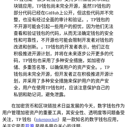
块链应用，TP钱包尚未完全开源，虽然TP钱包的
部分代码已经在GitHub上公开，但这些代码并不完
整，也没有经过全面的审计和验证。，TP钱包的
不开源可能会引起一些用户的担忧，因为他们无法
查看和验证钱包的代码，从而无法确定钱包的安全
性和可靠性，不开源也可能会限制开发者对钱包的
改进和创新。，TP钱包的开发者表示，他们正在
积极推进开源计划，并将在未来逐步公开更多的代
码，TP钱包也采用了多种安全措施，如加密存
储、多重签名等，以确保用户的资产安全。，TP
钱包尚未完全开源，但开发者正在积极推进开源计
划，并采用了多种安全措施来保护用户的资产安
全，用户在使用TP钱包时，应该注意保护自己的
私钥和助记词，避免泄露。
在加密货币和区块链技术日益发展的今天，数字钱包作为
用户管理加密资产的重要工具，其安全性、透明度等问题备受
关注，TP 钱包（
tokenpocket
）是一款知名的数字钱包应用，
关于它是否
开源
,是很多用户关心的话题。