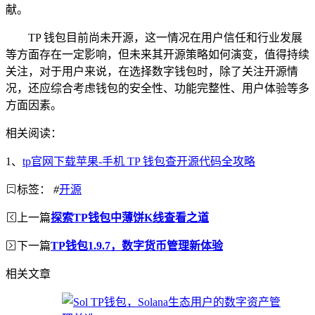
献。
TP 钱包目前尚未开源，这一情况在用户信任和行业发展
等方面存在一定影响，但未来其开源策略如何演变，值得持续
关注，对于用户来说，在选择数字钱包时，除了关注开源情
况，还应综合考虑钱包的安全性、功能完整性、用户体验等多
方面因素。
相关阅读：
1、
tp官网下载苹果-手机 TP 钱包查开源代码全攻略
标签：
#
开源
上一篇
探索TP钱包中薄饼K线查看之道
下一篇
TP钱包1.9.7，数字货币管理新体验
相关文章