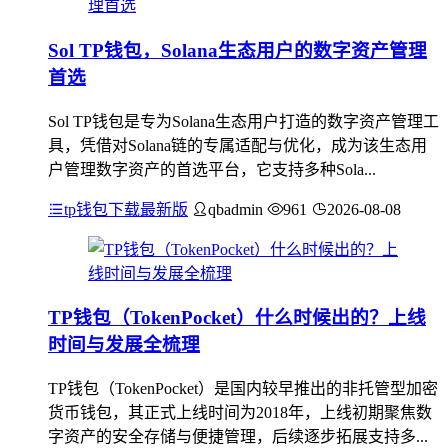
Sol TP钱包，Solana生态用户的数字资产管理
首选
Sol TP钱包是专为Solana生态用户打造的数字资产管理工
具，凭借对Solana链的专属适配与优化，成为该生态用
户管理数字资产的首选平台，它支持多种Sola...
tp钱包下载最新版
qbadmin
961
2026-08-08
TP钱包（TokenPocket）什么时候出的？上线
时间与发展全梳理
TP钱包（TokenPocket）是国内较早推出的非托管型加密
货币钱包，其正式上线时间为2018年，上线初期聚焦数
字资产的安全存储与便捷管理，后续逐步拓展支持多...