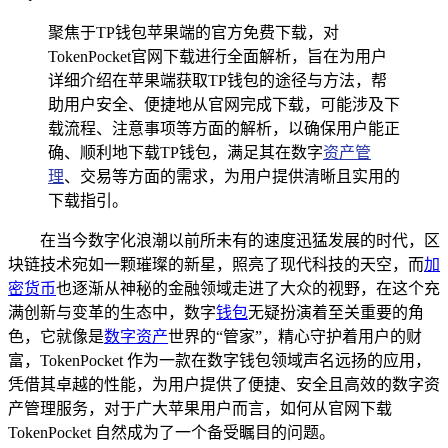
聚焦于TP钱包苹果端的官方免费下载，对
TokenPocket官网下载进行全面解析，旨在为用户
详细介绍在苹果端获取TP钱包的途径与方法，帮
助用户安全、便捷地从官网完成下载，可能涉及下
载流程、注意事项等方面的解析，以确保用户能正
确、顺利地下载TP钱包，满足其在数字
资产管
理
、交易等方面的需求，为用户提供清晰且实用的
下载指引。
在当今数字化浪潮以前所未有的速度迅猛发展的时代，区
块链技术宛如一颗璀璨的新星，照亮了现代科技的天空，而
加
密货币
也逐渐从神秘的金融领域走进了大众的视野，在这个充
满创新与变革的生态中，数字
钱包
无疑扮演着至关重要的角
色，它就像是
数字资产
世界的“管家”，精心守护着用户的财
富，TokenPocket 作为一款在数字钱包领域声名远扬的应用，
凭借其卓越的性能，为用户提供了便捷、安全且高效的数字资
产管理服务，对于广大苹果用户而言，如何从官网下载
TokenPocket 自然成为了一个备受瞩目的问题。