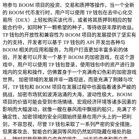
地参与 BOOM 项目的投资、交易和质押等操作，当一个全新
的 BOOM 代币发行时，用户可以使用 TP 钱包在去中心化交
易所（DEX）上轻松购买该代币，或者将其质押到相应的智
能合约中，如同种下一颗希望的种子，等待收获丰厚的收益。
TP 钱包的开放性和兼容性为 BOOM 项目的发展提供了坚实有
力的支持，开发者可以基于 TP 钱包的 API 开发出各种与
BOOM 相关的应用和服务，为用户打造更加丰富多彩的体
验，开发者可以开发一个基于 BOOM 的加密游戏，在这个游
戏中，用户可以使用 TP 钱包登录，使用钱包中的资产进行游
戏内的交易和操作，仿佛置身于一个充满奇幻色彩的加密游戏
世界。 加密领域的发展并非一路坦途，而是充满了荆棘与坎
坷，TP 钱包和 BOOM 项目在发展过程中也面临着诸多严峻的
挑战，加密市场犹如波涛汹涌的大海，波动性极大，BOOM
项目的价值可能会受到市场情绪、宏观经济环境等诸多因素的
影响而大幅波动，就像一艘在暴风雨中飘摇的船只，充满了不
确定性，加密领域的安全问题始终是悬在用户头上的一把利
剑，不容忽视，尽管 TP 钱包采取了一系列严密的安全措施，
但黑客攻击、智能合约漏洞等风险仍然如同隐藏在暗处的敌