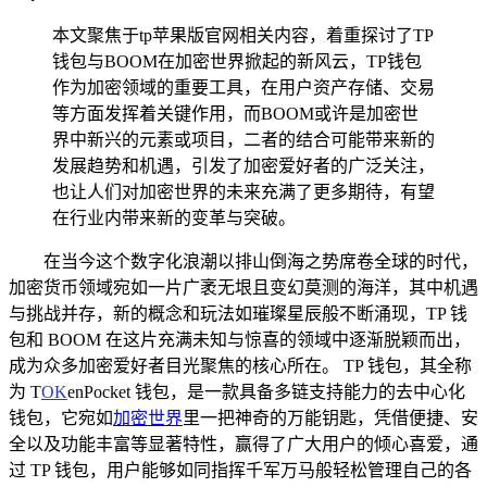
本文聚焦于tp苹果版官网相关内容，着重探讨了TP
钱包与BOOM在加密世界掀起的新风云，TP钱包
作为加密领域的重要工具，在用户资产存储、交易
等方面发挥着关键作用，而BOOM或许是加密世
界中新兴的元素或项目，二者的结合可能带来新的
发展趋势和机遇，引发了加密爱好者的广泛关注，
也让人们对加密世界的未来充满了更多期待，有望
在行业内带来新的变革与突破。
在当今这个数字化浪潮以排山倒海之势席卷全球的时代，
加密货币领域宛如一片广袤无垠且变幻莫测的海洋，其中机遇
与挑战并存，新的概念和玩法如璀璨星辰般不断涌现，TP 钱
包和 BOOM 在这片充满未知与惊喜的领域中逐渐脱颖而出，
成为众多加密爱好者目光聚焦的核心所在。 TP 钱包，其全称
为 T
OK
enPocket 钱包，是一款具备多链支持能力的去中心化
钱包，它宛如
加密世界
里一把神奇的万能钥匙，凭借便捷、安
全以及功能丰富等显著特性，赢得了广大用户的倾心喜爱，通
过 TP 钱包，用户能够如同指挥千军万马般轻松管理自己的各