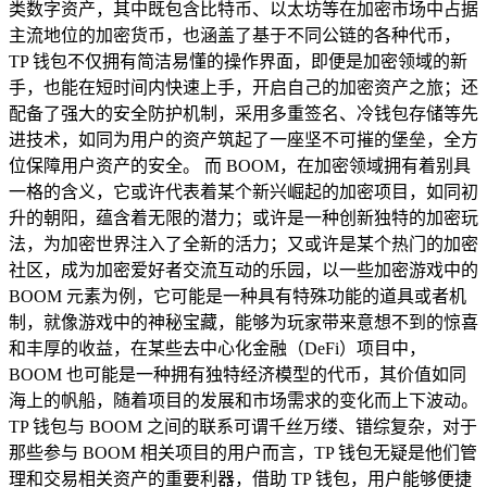
类数字资产，其中既包含比特币、以太坊等在加密市场中占据
主流地位的加密货币，也涵盖了基于不同公链的各种代币，
TP 钱包不仅拥有简洁易懂的操作界面，即便是加密领域的新
手，也能在短时间内快速上手，开启自己的加密资产之旅；还
配备了强大的安全防护机制，采用多重签名、冷钱包存储等先
进技术，如同为用户的资产筑起了一座坚不可摧的堡垒，全方
位保障用户资产的安全。 而 BOOM，在加密领域拥有着别具
一格的含义，它或许代表着某个新兴崛起的加密项目，如同初
升的朝阳，蕴含着无限的潜力；或许是一种创新独特的加密玩
法，为加密世界注入了全新的活力；又或许是某个热门的加密
社区，成为加密爱好者交流互动的乐园，以一些加密游戏中的
BOOM 元素为例，它可能是一种具有特殊功能的道具或者机
制，就像游戏中的神秘宝藏，能够为玩家带来意想不到的惊喜
和丰厚的收益，在某些去中心化金融（DeFi）项目中，
BOOM 也可能是一种拥有独特经济模型的代币，其价值如同
海上的帆船，随着项目的发展和市场需求的变化而上下波动。
TP 钱包与 BOOM 之间的联系可谓千丝万缕、错综复杂，对于
那些参与 BOOM 相关项目的用户而言，TP 钱包无疑是他们管
理和交易相关资产的重要利器，借助 TP 钱包，用户能够便捷