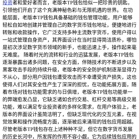
投资
者和爱好者而言，老版本TP钱包恰似一把珍贵的钥匙，
引领他们开启了这个充满神秘色彩与无限机遇的世界。 在功
能层面，老版本TP钱包具备基础的钱包管理功能，用户能够
轻松自如地创建并管理自己的数字货币钱包地址，便捷地进行
转账和收款操作，它广泛支持多种主流数字货币，使用户得以
一站式管理自身资产，其界面设计在当时显得简洁质朴，哪怕
是初次涉足数字货币领域的新手，也能迅速上手，操作起来毫
无难度。 随着时光的流转和行业的迅猛发展，老版本TP钱包
逐渐暴露出诸多问题，在安全方面，伴随技术的不断进步以及
黑客攻击手段的持续升级，老版本的安全防护机制逐渐显得力
不从心，部分用户因钱包遭受攻击而不幸遭受资产损失，这也
使得人们对其安全性产生了深深的担忧，在功能拓展方面，随
着市场对钱包功能需求的与日俱增，老版本TP钱包功能单一
的弊端愈发凸显，它缺乏诸如合约交易、杠杆交易等高级交易
功能，难以满足专业投资者的多样化需求，在用户体验上，老
版本的界面设计虽简洁明了，但缺乏现代化的交互元素，在视
觉效果和操作流畅度方面，逐渐被后来涌现的钱包应用超越。
尽管老版本TP钱包存在上述种种不足，但它在数字货币发展
的历史长河中，所发挥的作用不容小觑，它为后续钱包应用的