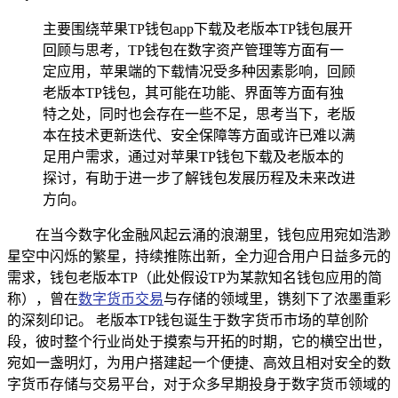
主要围绕苹果TP钱包app下载及老版本TP钱包展开
回顾与思考，TP钱包在数字资产管理等方面有一
定应用，苹果端的下载情况受多种因素影响，回顾
老版本TP钱包，其可能在功能、界面等方面有独
特之处，同时也会存在一些不足，思考当下，老版
本在技术更新迭代、安全保障等方面或许已难以满
足用户需求，通过对苹果TP钱包下载及老版本的
探讨，有助于进一步了解钱包发展历程及未来改进
方向。
在当今数字化金融风起云涌的浪潮里，钱包应用宛如浩渺
星空中闪烁的繁星，持续推陈出新，全力迎合用户日益多元的
需求，钱包老版本TP（此处假设TP为某款知名钱包应用的简
称），曾在
数字货币交易
与存储的领域里，镌刻下了浓墨重彩
的深刻印记。 老版本TP钱包诞生于数字货币市场的草创阶
段，彼时整个行业尚处于摸索与开拓的时期，它的横空出世，
宛如一盏明灯，为用户搭建起一个便捷、高效且相对安全的数
字货币存储与交易平台，对于众多早期投身于数字货币领域的