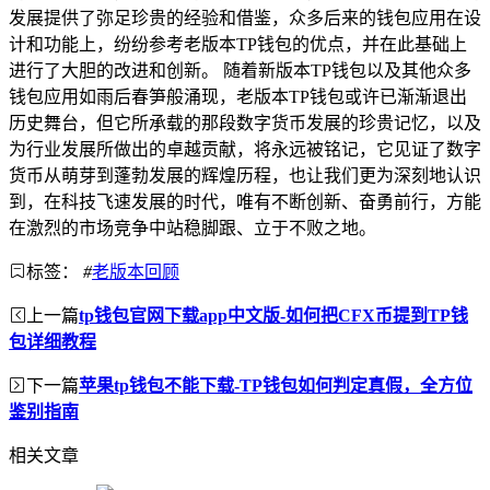
发展提供了弥足珍贵的经验和借鉴，众多后来的钱包应用在设
计和功能上，纷纷参考老版本TP钱包的优点，并在此基础上
进行了大胆的改进和创新。 随着新版本TP钱包以及其他众多
钱包应用如雨后春笋般涌现，老版本TP钱包或许已渐渐退出
历史舞台，但它所承载的那段数字货币发展的珍贵记忆，以及
为行业发展所做出的卓越贡献，将永远被铭记，它见证了数字
货币从萌芽到蓬勃发展的辉煌历程，也让我们更为深刻地认识
到，在科技飞速发展的时代，唯有不断创新、奋勇前行，方能
在激烈的市场竞争中站稳脚跟、立于不败之地。
标签：
#
老版本回顾
上一篇
tp钱包官网下载app中文版-如何把CFX币提到TP钱
包详细教程
下一篇
苹果tp钱包不能下载-TP钱包如何判定真假，全方位
鉴别指南
相关文章