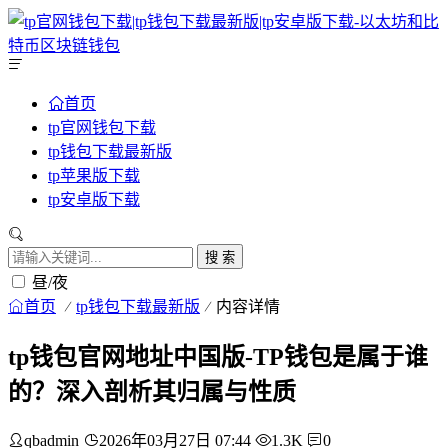
首页
tp官网钱包下载
tp钱包下载最新版
tp苹果版下载
tp安卓版下载
搜 索
昼/夜
首页
tp钱包下载最新版
内容详情
tp钱包官网地址中国版-TP钱包是属于谁
的？深入剖析其归属与性质
qbadmin
2026年03月27日 07:44
1.3K
0