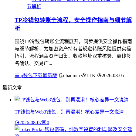
TP冷钱包转账全流程，安全操作指南与细节解
析
围绕TP冷钱包转账全流程展开，同步提供安全操作指南
与细节解析，为加密资产持有者规避转账风险提供实操
指引，流程涵盖资产归集、收款地址双重核验、离线签
名确认、交易广...
tp钱包下载最新版
qbadmin
1.1K
2026-08-05
最新文章
TP钱包与Web3钱包，别再混淆！核心差异一文说清
2026-08-07
0