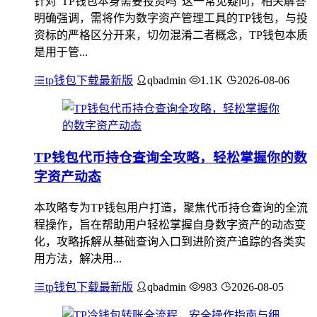
针对“TP钱包本身需要投资吗”这一常见疑问，相关解答
明确强调，需将作为数字资产管理工具的TP钱包，与投
资标的严格区分开来，切勿混淆二者概念，TP钱包本质
是用于管...
tp钱包下载最新版
qbadmin
1.1K
2026-08-06
TP钱包代币持仓查询全攻略，轻松掌握你的数
字资产动态
本攻略专为TP钱包用户打造，聚焦代币持仓查询的全流
程操作，旨在帮助用户轻松掌握自身数字资产的动态变
化，攻略拆解从基础查询入口到进阶资产追踪的各类实
用方法，解决用...
tp钱包下载最新版
qbadmin
983
2026-08-05