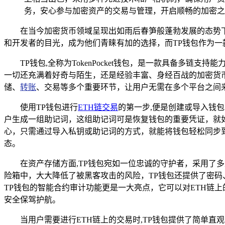
务，安心参与加密资产的交易与管理，开启顺畅的加密之
在当今加密货币领域呈现出如雨后春笋般蓬勃发展的态势下
和开发者的目光，成为他们青睐有加的选择，而TP钱包作为一
TP钱包,全称为TokenPocket钱包，是一款具备
一切还充满着好奇与陌生，还是经验丰富、身经百战的加密货币
储、
转账
、交易等多个重要环节，让用户无需在多个平台之间
使用TP钱包进行
ETH链交易
的第一步,便是创建或导入钱
户生成一组助记词，这组助记词可是恢复钱包的重要凭证，就
心，只需通过导入私钥或助记词的方式，就能将钱包轻松同步到
态。
在资产存储方面,TP钱包宛如一位忠诚的守护者，采用
险箱中，大大降低了被黑客攻击的风险，TP钱包还提供了密
TP钱包的智能合约审计功能更是一大亮点，它可以对ETH链
安全保驾护航。
当用户需要进行ETH链上的交易时,TP钱包提供了简单