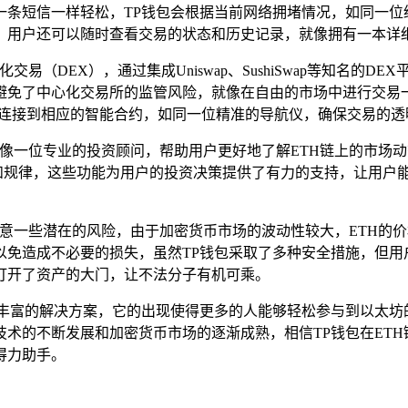
一条短信一样轻松，TP钱包会根据当前网络拥堵情况，如同一
，用户还可以随时查看交易的状态和历史记录，就像拥有一本详
交易（DEX），通过集成Uniswap、SushiSwap等知名的
避免了中心化交易所的监管风险，就像在自由的市场中进行交易
动连接到相应的智能合约，如同一位精准的导航仪，确保交易的
就像一位专业的投资顾问，帮助用户更好地了解ETH链上的市场
和规律，这些功能为用户的投资决策提供了有力的支持，让用户能
，注意一些潜在的风险，由于加密货币市场的波动性较大，ETH
以免造成不必要的损失，虽然TP钱包采取了多种安全措施，但用
打开了资产的大门，让不法分子有机可乘。
能丰富的解决方案，它的出现使得更多的人能够轻松参与到以太
术的不断发展和加密货币市场的逐渐成熟，相信TP钱包在ET
得力助手。