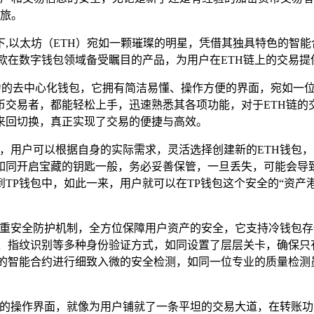
旅。
,以太坊（ETH）宛如一颗璀璨的明星，凭借其独具特色的智
款在数字钱包领域备受瞩目的产品，为用户在ETH链上的交易
多链支持能力的去中心化钱包，它拥有简洁易懂、操作方便的界面，宛
交易者，都能轻松上手，迅速熟悉其各项功能，对于ETH链的
来回切换，真正实现了交易的便捷与高效。
包，用户可以根据自身的实际需求，灵活选择创建新的ETH钱包
如同开启宝藏的钥匙一般，务必妥善保管，一旦丢失，可能会导致
TP钱包中，如此一来，用户就可以在TP钱包这个安全的“资产港
了多重安全防护机制，全方位保障用户资产的安全，它支持冷钱包
码、指纹识别等多种身份验证方式，如同设置了层层关卡，确保只
上的智能合约进行细致入微的安全检测，如同一位专业的质量检
直观的操作界面，就像为用户铺就了一条平坦的交易大道，在转账