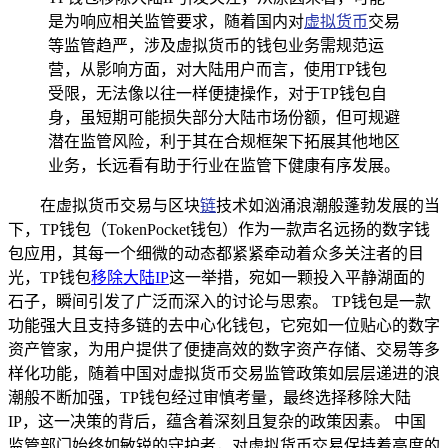
是为响应相关监管要求，随着国内对
虚拟货币
交易
等监管趋严，涉及虚拟货币的钱包业务需规范运
营，从影响方面，对大陆用户而言，使用TP钱包
受限，无法像以往一样便捷操作，对于TP钱包自
身，虽短期可能损失部分大陆市场份额，但可规避
潜在监管风险，利于其在合规框架下拓展其他地区
业务，长远看有助于行业在监管下健康有序发展。
在虚拟货币交易与区块
链
技术如汹涌浪潮般蓬勃发展的当
下，TP钱包（TokenPocket钱包）作为一款声名远扬的数字钱
包应用，其每一个细微的动态都紧紧牵动着众多关注者的目
光，TP钱包
移除大陆IP
这一举措，宛如一颗投入平静湖面的
石子，瞬间引发了广泛而深入的讨论与思索。 TP钱包是一款
功能强大且支持多链的去中心化钱包，它宛如一位贴心的数字
资产管家，为用户提供了便捷高效的数字资产存储、交易等多
样化功能，随着中国对虚拟货币交易监管政策如层层递进的浪
潮般不断加强，TP钱包经过审慎考量，最终选择移除大陆
IP，这一决策的背后，蕴含着深刻且复杂的政策因素。 中国
监管部门始终如敏锐的守护者，对虚拟货币交易保持着高度的