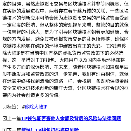
定的阻碍，虽然虚拟货币交易与区块链技术并非等同概念，但
在实际的发展进程中，两者存在着千丝万缕的关联，一些区块
链技术的创新应用可能会因为虚拟货币交易的严格监管而受到
一定程度的影响，但从整体的宏观视角来看，监管的目的就像
一位睿智的引路人，是为了引导区块链技术朝着更加健康、合
规的方向发展，避免其被虚拟货币交易的乱象所裹挟，确保区
块链技术能够在纯净的环境中绽放出真正的光彩。 TP钱包移
除大陆IP是在当前中国严格的虚拟货币监管政策下的必然选
择，这一举措对于TP钱包、大陆用户以及国内金融环境都将
产生多方面的深远影响，在未来，随着区块链技术如璀璨星辰
般不断发展和监管政策的进一步完善，我们有理由相信，就像
在迷雾中终将找到清晰的道路一样，会找到一条既能保障金融
安全又能促进技术创新的康庄大道，让区块链技术在合规的框
架内为社会创造更多的价值。
标签：
#
移除大陆IP
上一篇
TP钱包能否查他人余额及背后的风险与法律问题
下一篇
警惕！TP钱包扫码盗窃风险