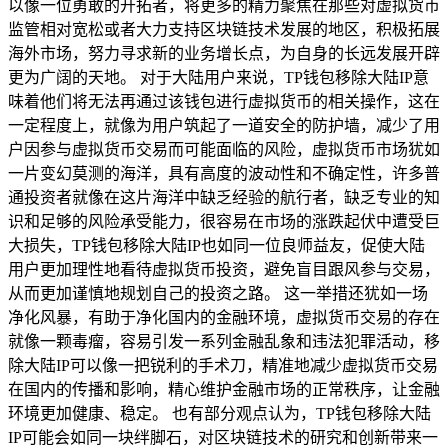
以像一位勇敢的开拓者，将更多的精力聚焦在那些对虚拟货币
监管相对宽松或者大力支持区块链技术发展的地区，积极拓展
海外市场，努力寻求新的业务增长点，为自身的长远发展开辟
更为广阔的天地。 对于大陆用户来说，TP钱包移除大陆IP意
味着他们将无法再通过该钱包进行虚拟货币的相关操作，这在
一定程度上，就像为用户筑起了一道安全的防护墙，减少了用
户因参与虚拟货币交易而可能面临的风险，虚拟货币市场犹如
一片变幻莫测的海洋，具有高度的波动性和不确定性，许多普
通投资者就像在这片海洋中缺乏经验的航行者，缺乏专业的知
识和足够的风险承受能力，很容易在市场的涨跌起伏中遭受巨
大损失，TP钱包移除大陆IP也如同一位良师益友，促使大陆
用户更加理性地看待虚拟货币投资，避免盲目跟风参与交易，
从而更加谨慎地规划自己的投资之路。 这一举措还犹如一场
净化风暴，有助于净化国内的金融环境，虚拟货币交易的存在
就像一颗毒瘤，容易引发一系列金融乱象和违法犯罪活动，移
除大陆IP可以像一把锐利的手术刀，精准地减少虚拟货币交易
在国内的传播和影响，精心维护金融市场的正常秩序，让金融
环境更加健康、稳定。 也有部分观点认为，TP钱包移除大陆
IP可能会如同一块绊脚石，对区块链技术的研究和创新带来一