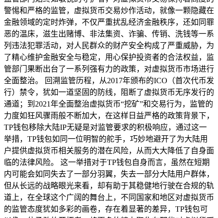
警惕和严格的监管，虚拟货币交易炒作活动，就像一颗隐藏在
金融领域的定时炸弹，不仅严重扰乱经济金融秩序，还如同罪
恶的温床，滋生出赌博、非法集资、诈骗、传销、洗钱等一系
列违法犯罪活动，对人民群众的财产安全构成了严重威胁，为
了精心维护金融安全与稳定，用心保护投资者的合法权益，监
管部门果断出台了一系列强有力的政策，对虚拟货币市场进行
全面整治。 回溯监管历程，从2017年颁布的ICO（首次代币发
行）禁令，犹如一道坚固的防线，阻断了虚拟货币无序发行的
通道；到2021年全面整治虚拟货币“挖矿”和交易行为，监管的
力度如狂风骤雨般不断加大，在这样日益严格的政策背景下，
TP钱包移除大陆IP无疑是对监管要求的积极响应，通过这一
举措，TP钱包如同一位明智的舵手，巧妙地避开了为大陆用
户提供虚拟货币相关服务的潜在风险，从而大大降低了自身面
临的法律风险。 这一举措对于TP钱包自身而言，虽然在短期
内可能会如同失去了一部分羽翼，失去一部分大陆用户群体，
但从长远的战略眼光来看，却有助于其稳健地行驶在合规的轨
道上，在全球这个广阔的舞台上，不同国家和地区对虚拟货币
的监管态度犹如多彩的画卷，存在着显著的差异，TP钱包可