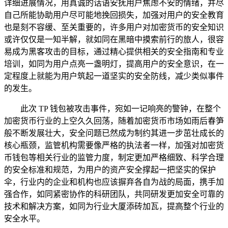
详细进展情况，用真诚的话语安抚用户焦虑不安的情绪，并尽
自己所能协助用户尽可能地挽回损失，加强对用户的安全教育
也是刻不容缓、至关重要的，许多用户对加密货币的安全知识
或许仅仅是一知半解，就如同在黑暗中摸索前行的旅人，很容
易成为黑客攻击的目标，通过精心提供相关的安全指南和专业
培训，如同为用户点亮一盏明灯，提高用户的安全意识，在一
定程度上就能为用户筑起一道坚实的安全防线，减少类似事件
的发生。
此次 TP 钱包被攻击事件，宛如一记响亮的警钟，在整个
加密货币行业的上空久久回荡，随着加密货币市场如雨后春笋
般不断发展壮大，安全问题已然成为制约其进一步茁壮成长的
核心瓶颈，监管机构需要像严格的执法者一样，加强对加密货
币钱包等相关行业的监管力度，制定更加严格细致、科学合理
的安全标准和规范，为用户的资产安全撑起一把坚实的保护
伞，行业内的企业和机构也应该摒弃各自为战的局面，携手加
强合作，如同紧密协作的科研团队，共同研发更加安全可靠的
技术和解决方案，如同为行业大厦添砖加瓦，提高整个行业的
安全水平。