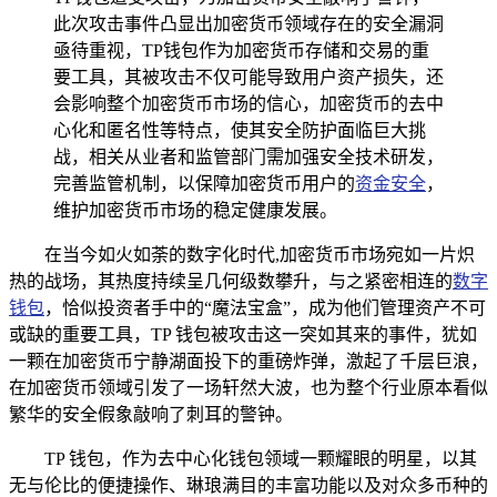
此次攻击事件凸显出加密货币领域存在的安全漏洞
亟待重视，TP钱包作为加密货币存储和交易的重
要工具，其被攻击不仅可能导致用户资产损失，还
会影响整个加密货币市场的信心，加密货币的去中
心化和匿名性等特点，使其安全防护面临巨大挑
战，相关从业者和监管部门需加强安全技术研发，
完善监管机制，以保障加密货币用户的
资金安全
，
维护加密货币市场的稳定健康发展。
在当今如火如荼的数字化时代,加密货币市场宛如一片炽
热的战场，其热度持续呈几何级数攀升，与之紧密相连的
数字
钱包
，恰似投资者手中的“魔法宝盒”，成为他们管理资产不可
或缺的重要工具，TP 钱包被攻击这一突如其来的事件，犹如
一颗在加密货币宁静湖面投下的重磅炸弹，激起了千层巨浪，
在加密货币领域引发了一场轩然大波，也为整个行业原本看似
繁华的安全假象敲响了刺耳的警钟。
TP 钱包，作为去中心化钱包领域一颗耀眼的明星，以其
无与伦比的便捷操作、琳琅满目的丰富功能以及对众多币种的