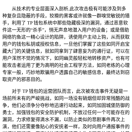
从技术的专业层面深入剖析,此次攻击极有可能涉及到多
种复杂且隐蔽的手段，狡猾的黑客或许就像一群嗅觉敏锐的猎
手，利用了 TP 钱包系统中那些隐藏极深的漏洞，通过恶意软
件这一无形的“杀手”，悄无声息地潜入用户的设备；或是借助
网络钓鱼这一精心设计的陷阱，诱使用户主动上钩，从而获取
用户的钱包私钥或授权信息，一旦他们掌握了这些如同开启宝
藏大门的关键信息，就如同拿到了肆意妄为的通行证，可以在
用户浑然不觉的情况下，如同幽灵般轻松地转移资产，也有可
能攻击者运用了更为高明的社会工程学方法，如同老练的心理
专家一般，巧妙地欺骗用户透露自己的敏感信息，最终达到窃
取资产的邪恶目的。
对于 TP 钱包的运营团队而言，此次被攻击事件无疑是一
场前所未有的严峻挑战，如同一场没有硝烟但却异常残酷的战
争，他们必须争分夺秒地迅速行动起来，如同加固城堡防御的
勇士，加强钱包的安全防护机制，不放过任何一个可能存在的
漏洞，力求修复得滴水不漏，以防止类似的悲剧事件再次上
演，他们还需要像贴心的安抚者一样，及时向用户通报事件的