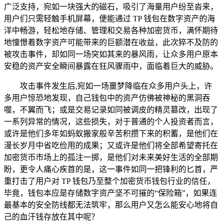
广泛支持，宛如一块强大的磁石，吸引了海量用户纷至沓来，
用户们只需轻触手机屏幕，便能通过 TP 钱包在数字资产的海
洋中畅游，轻松地存储、管理和交易各种加密货币，满怀期待
地憧憬着数字资产可能带来的巨额潜在收益，此次猝不及防的
被攻击事件，却如同一场突如其来的暴风雨，让众多用户原本
安稳的资产安全瞬间暴露在狂风骤雨中，面临着巨大的威胁。
攻击事件发生后,宛如一场噩梦降临在众多用户头上，许
多用户惊恐地发现，自己钱包中的资产仿佛被神秘的黑洞吞
噬，不翼而飞；或是交易记录如同被调皮的精灵篡改，出现了
一系列异常的情况，这些损失，对于普通的个人投资者而言，
或许是他们多年如蚂蚁搬家般辛苦积攒下来的积蓄，是他们在
漫长岁月中省吃俭用的成果；又或许是他们将全部希望寄托在
加密货币市场上的孤注一掷，是他们对未来美好生活的全部期
盼，更令人痛心疾首的是，这一事件如同一把锋利的匕首，严
重打击了用户对 TP 钱包乃至整个加密货币钱包行业的信任，
毕竟，钱包本应是存储数字资产坚不可摧的“保险箱”，如果连
最基本的安全防线都无法筑牢，那么用户又怎么能安心地将自
己的血汗钱存放在其中呢？