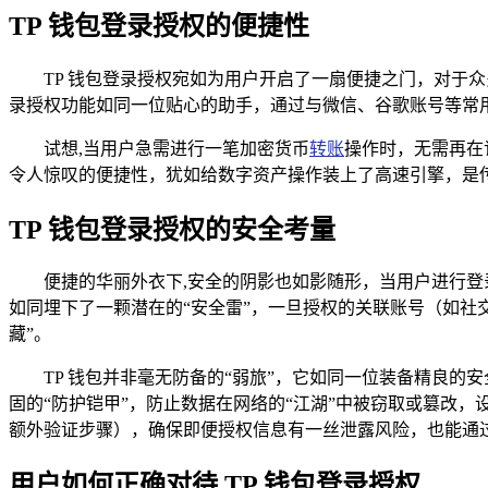
TP 钱包登录授权的便捷性
TP 钱包登录授权宛如为用户开启了一扇便捷之门，对于
录授权功能如同一位贴心的助手，通过与微信、谷歌账号等常
试想,当用户急需进行一笔加密货币
转账
操作时，无需再在
令人惊叹的便捷性，犹如给数字资产操作装上了高速引擎，是
TP 钱包登录授权的安全考量
便捷的华丽外衣下,安全的阴影也如影随形，当用户进行登
如同埋下了一颗潜在的“安全雷”，一旦授权的关联账号（如社
藏”。
TP 钱包并非毫无防备的“弱旅”，它如同一位装备精良
固的“防护铠甲”，防止数据在网络的“江湖”中被窃取或篡改
额外验证步骤），确保即便授权信息有一丝泄露风险，也能通
用户如何正确对待 TP 钱包登录授权