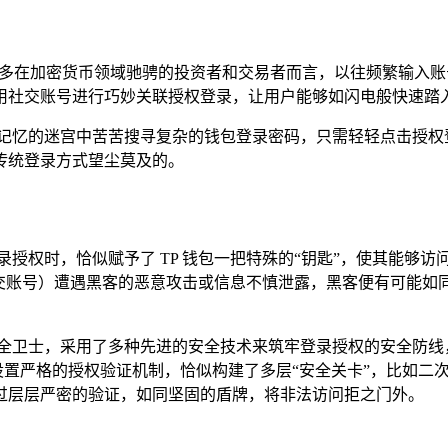
众多在加密货币领域驰骋的投资者和交易者而言，以往频繁输入账
用社交账号进行巧妙关联授权登录，让用户能够如闪电般快速踏
记忆的迷宫中苦苦搜寻复杂的钱包登录密码，只需轻轻点击授权
传统登录方式望尘莫及的。
录授权时，恰似赋予了 TP 钱包一把特殊的“钥匙”，使其能够
交账号）遭遇黑客的恶意攻击或信息不慎泄露，黑客便有可能如同狡
的安全卫士，采用了多种先进的安全技术来筑牢登录授权的安全防
，设置严格的授权验证机制，恰似构建了多层“安全关卡”，比如
过层层严密的验证，如同坚固的盾牌，将非法访问拒之门外。