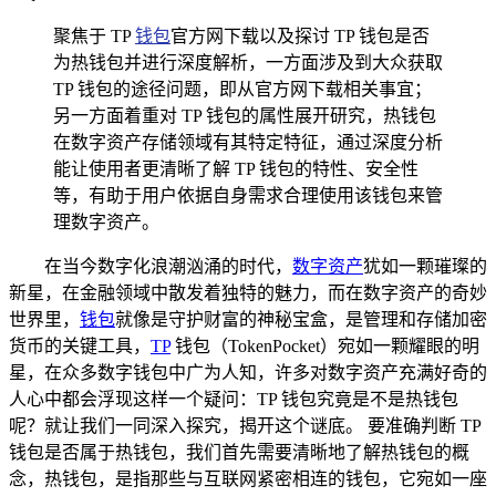
聚焦于 TP
钱包
官方网下载以及探讨 TP 钱包是否
为热钱包并进行深度解析，一方面涉及到大众获取
TP 钱包的途径问题，即从官方网下载相关事宜；
另一方面着重对 TP 钱包的属性展开研究，热钱包
在数字资产存储领域有其特定特征，通过深度分析
能让使用者更清晰了解 TP 钱包的特性、安全性
等，有助于用户依据自身需求合理使用该钱包来管
理数字资产。
在当今数字化浪潮汹涌的时代，
数字资产
犹如一颗璀璨的
新星，在金融领域中散发着独特的魅力，而在数字资产的奇妙
世界里，
钱包
就像是守护财富的神秘宝盒，是管理和存储加密
货币的关键工具，
TP
钱包（TokenPocket）宛如一颗耀眼的明
星，在众多数字钱包中广为人知，许多对数字资产充满好奇的
人心中都会浮现这样一个疑问：TP 钱包究竟是不是热钱包
呢？就让我们一同深入探究，揭开这个谜底。 要准确判断 TP
钱包是否属于热钱包，我们首先需要清晰地了解热钱包的概
念，热钱包，是指那些与互联网紧密相连的钱包，它宛如一座