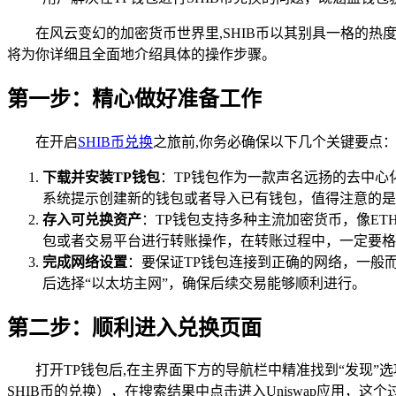
在风云变幻的加密货币世界里,SHIB币以其别具一格的热
将为你详细且全面地介绍具体的操作步骤。
第一步：精心做好准备工作
在开启
SHIB币兑换
之旅前,你务必确保以下几个关键要点
下载并安装TP钱包
：TP钱包作为一款声名远扬的去中
系统提示创建新的钱包或者导入已有钱包，值得注意的是
存入可兑换资产
：TP钱包支持多种主流加密货币，像ET
包或者交易平台进行转账操作，在转账过程中，一定要格
完成网络设置
：要保证TP钱包连接到正确的网络，一般
后选择“以太坊主网”，确保后续交易能够顺利进行。
第二步：顺利进入兑换页面
打开TP钱包后,在主界面下方的导航栏中精准找到“发现”选
SHIB币的兑换），在搜索结果中点击进入Uniswap应用，这