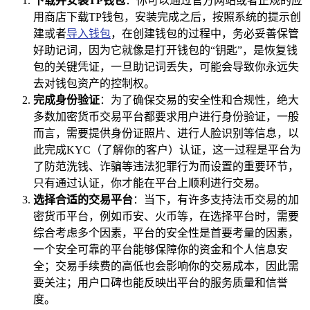
下载并安装TP钱包
：你可以通过官方网站或者正规的应
用商店下载TP钱包，安装完成之后，按照系统的提示创
建或者
导入钱包
，在创建钱包的过程中，务必妥善保管
好助记词，因为它就像是打开钱包的“钥匙”，是恢复钱
包的关键凭证，一旦助记词丢失，可能会导致你永远失
去对钱包资产的控制权。
完成身份验证
：为了确保交易的安全性和合规性，绝大
多数加密货币交易平台都要求用户进行身份验证，一般
而言，需要提供身份证照片、进行人脸识别等信息，以
此完成KYC（了解你的客户）认证，这一过程是平台为
了防范洗钱、诈骗等违法犯罪行为而设置的重要环节，
只有通过认证，你才能在平台上顺利进行交易。
选择合适的交易平台
：当下，有许多支持法币交易的加
密货币平台，例如币安、火币等，在选择平台时，需要
综合考虑多个因素，平台的安全性是首要考量的因素，
一个安全可靠的平台能够保障你的资金和个人信息安
全；交易手续费的高低也会影响你的交易成本，因此需
要关注；用户口碑也能反映出平台的服务质量和信誉
度。