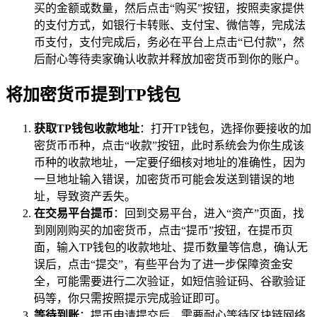
买的金额或数量，然后点击“购买”按钮，按照卖家提供
的支付方式，如银行卡转账、支付宝、微信等，完成法
币支付，支付完成后，务必在平台上点击“已付款”，然
后耐心等待卖家确认收款并释放加密货币到你的账户。
将加密货币提到TP钱包
获取TP钱包收款地址
：打开TP钱包，选择你要接收的加
密货币币种，点击“收款”按钮，此时系统会为你生成该
币种的收款地址，一定要仔细核对地址的准确性，因为
一旦地址输入错误，加密货币可能会发送到错误的地
址，导致资产丢失。
在交易平台提币
：回到交易平台，进入“资产”页面，找
到刚刚购买的加密货币，点击“提币”按钮，在提币页
面，输入TP钱包的收款地址、提币数量等信息，确认无
误后，点击“提交”，有些平台为了进一步保障资金安
全，可能需要进行二次验证，如短信验证码、谷歌验证
码等，你只需按照提示完成验证即可。
等待到账
：提币申请提交后，需要耐心等待区块链网络