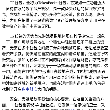
TP钱包，全称为TokenPocket钱包，它宛如一位功能强大
且值得信赖的数字资产管家，是一款备受欢迎的多链数字钱
包，它犹如一座桥梁，支持多种主流公链，像以太坊、波卡
等，为用户提供了一站式的数字资产管理解决方案,让用户在
数字资产的海洋中畅游无阻。
TP钱包的优势首先淋漓尽致地体现在其便捷性上，想象
一下，用户可以惬意地在一个钱包中轻松管理不同链上的资
产，无需在多个钱包之间疲于奔命地频繁切换，无论是想要查
看资产余额，仿佛是在自家的藏宝阁中清点珍宝；还是进行转
账交易，就如同轻松地在不同的房间之间搬运财物；亦或是参
与各种DeFi项目，宛如投身于一场充满刺激与机遇的冒险，这
一切，都能在TP钱包中迅速且高效地完成，TP钱包的界面设
计简洁直观，仿佛是为每个用户量身定制的操作指南，即使是
初涉加密领域的新手用户，也能在短时间内迅速上手,仿佛是
找到了开启
数字财富
大门的钥匙。
安全，无疑是数字钱包的核心要素，在这至关重要的方
面，TP钱包也表现得相当出色，它就像一位忠诚的卫士，采