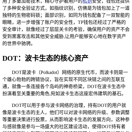
用了多重加密技术，精心守护着用户的
私钥
安全，钱包还提供
了多种安全验证方式，如指纹识别，仿佛是为钱包加上了一道
独特的生物密码锁；面部识别，如同为钱包配备了一双智能的
眼睛，进一步增强了账户的安全性，TP钱包还经过了严格的
安全审计，就像经过了层层关卡的考验，确保用户的资产不会
受到黑客攻击和其他安全威胁,让用户能够安心地在数字资产
的世界中驰骋。
DOT：波卡生态的核心资产
DOT是波卡（Polkadot）网络的原生代币，而波卡则是一
个雄心勃勃的跨链协议，旨在实现不同区块链之间的互联互
通，就像一条连接各个岛屿的神奇桥梁，DOT在波卡生态中
扮演着至关重要的角色,宛如波卡生态这座宏伟建筑的基石。
DOT可以用于参与波卡网络的治理，持有DOT的用户就
像是波卡生态的主人，他们可以对波卡网络的升级、参数调整
等重要决策进行投票，从而影响波卡生态的发展方向，这种参
与感就像是参与一场盛大的社区建设活动，使得DOT持有者