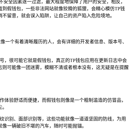
不安全因素逐一过滤，最大程度地保障了用户的安全，相反，
到假钱包，一些非法网站就像狡猾的狐狸，会精心模仿TP钱
稍不留意，就会误入陷阱，让自己的资产陷入危险境地。
就像一个有着清晰履历的人，会有详细的开发者信息、版本号、
号，很可能它就是假钱包，真正的TP钱包应用在更新日志中会
志则可能像一团迷雾，模糊不清或者根本没有，这无疑是在提醒
操作体验舒适而便捷，而假钱包则像是一个粗制滥造的仿冒品，
尘。
指纹识别、面部识别等，这些功能就像一道道坚固的防线，为用
就像一辆破旧不堪的汽车，随时可能抛锚。