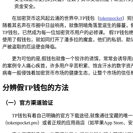
资金安全。
在加密货币这风起云涌的世界中,TP钱包（
tokenpocket
）宛
随着其名声在币圈中日益响亮，就像阴暗角落里滋生的藤蔓，
TP钱包，已然成为每一位加密货币用户的必修课。 假TP钱
使用了假钱包，就如同打开了潘多拉的魔盒，他们的私钥、助
产被盗取的厄运便会降临。
更为可怕的是,假钱包就像一个狡诈的诱饵，常常会诱导
的案例令人痛心疾首，许多用户辛苦积累、饱含汗水的数字资
病毒一般侵蚀着加密货币市场的健康生态，让整个市场的信任
分辨假TP钱包的方法
（一）官方渠道验证
TP钱包有着自己明确的官方下载途径,就像通往宝藏的
（tokenpocket.pro）或者正规的应用商店（如苹果App Store、