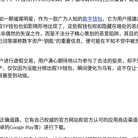
如一颗璀璨明星，作为一款广为人知的
数字钱包
，它为用户搭建
假TP钱包也如影随形地出现了，这些假钱包宛如隐藏在暗处的恶
包绝非偶然的失误之作，而是不法分子精心策划的恶意陷阱，其目
记词等堪称数字资产“钥匙”的重要信息，便可能在不知不觉中被
用户进行虚假交易，用户满心期待地以为参与了合法的投资，却不
产，仅仅因为没能分辨出假TP钱包，瞬间便化为乌有，这不仅让
根基受到动摇。
唯一正确道路，它有自己权威的官方网站和官方认可的应用商店渠
安卓的Google Play等）进行下载。