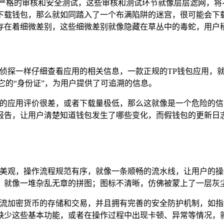
了严格的审核和安全测试，这些审核和测试环节就像层层滤网，将
下载钱包，那么就如同踏入了一个布满陷阱的迷宫，很可能会下载
存在着细微差别，这些细微差别就像隐藏在草丛中的毒蛇，用户
像侦探一样仔细查看应用的相关信息，一款正规的TP钱包应用，
它的“身份证”，为用户提供了可追溯的信息。
包的应用评价很差，或者下载量极低，那么这就像是一个危险的信
报告，让用户清楚知道钱包发生了哪些变化，而假钱包的更新日
不失美观，操作流程规范有序，就像一条顺畅的流水线，让用户的
，就像一堆杂乱无章的拼图；图标不清晰，仿佛被蒙上了一层灰
种主流加密货币的存储和交易，并且拥有完善的安全防护机制，如
缺少这些基本功能，或者在操作过程中出现卡顿、异常等情况，