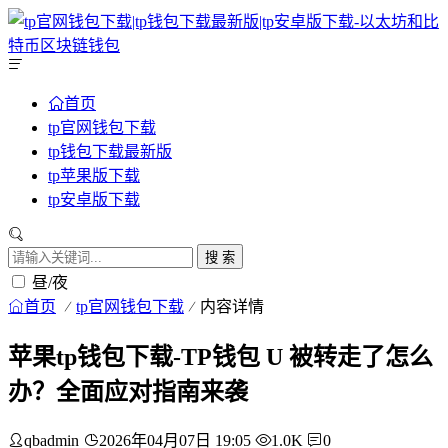
首页
tp官网钱包下载
tp钱包下载最新版
tp苹果版下载
tp安卓版下载
搜 索
昼/夜
首页
tp官网钱包下载
内容详情
苹果tp钱包下载-TP钱包 U 被转走了怎么
办？全面应对指南来袭
qbadmin
2026年04月07日 19:05
1.0K
0