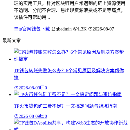
理的实用工具，针对区块链用户常遇到的链上资源使用
不透明、分配不合理、易出现资源浪费或不足等痛点，
该插件可帮助用...
tp官网钱包下载
qbadmin
1.3K
2026-08-07
最新文章
TP钱包转账失败怎么办？6个常见原因及解决方案帮你
搞
2026-08-09
0
TP火币钱包矿工费不足？一文搞定问题与避坑指南
2026-08-09
0