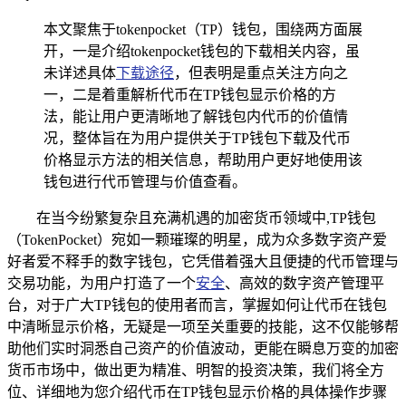
本文聚焦于tokenpocket（TP）钱包，围绕两方面展
开，一是介绍tokenpocket钱包的下载相关内容，虽
未详述具体
下载途径
，但表明是重点关注方向之
一，二是着重解析代币在TP钱包显示价格的方
法，能让用户更清晰地了解钱包内代币的价值情
况，整体旨在为用户提供关于TP钱包下载及代币
价格显示方法的相关信息，帮助用户更好地使用该
钱包进行代币管理与价值查看。
在当今纷繁复杂且充满机遇的加密货币领域中,TP钱包
（TokenPocket）宛如一颗璀璨的明星，成为众多数字资产爱
好者爱不释手的数字钱包，它凭借着强大且便捷的代币管理与
交易功能，为用户打造了一个
安全
、高效的数字资产管理平
台，对于广大TP钱包的使用者而言，掌握如何让代币在钱包
中清晰显示价格，无疑是一项至关重要的技能，这不仅能够帮
助他们实时洞悉自己资产的价值波动，更能在瞬息万变的加密
货币市场中，做出更为精准、明智的投资决策，我们将全方
位、详细地为您介绍代币在TP钱包显示价格的具体操作步骤