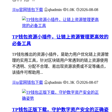
tp官网钱包下载
qbadmin
1.0K
2026-08-08
TP钱包资源小插件，让链上资源管理更高效的
必备工具
TP钱包推出的资源小插件，是助力用户优化链上资源管
理的实用工具，针对区块链用户常遇到的链上资源使用
不透明、分配不合理、易出现资源浪费或不足等痛点，
该插件可帮助用...
tp官网钱包下载
qbadmin
1.3K
2026-08-07
TP钱包正版下载，守护数字资产安全的正确姿