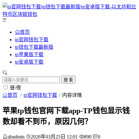
首页
tp官网钱包下载
tp钱包下载最新版
tp苹果版下载
tp安卓版下载
搜 索
昼/夜
首页
tp官网钱包下载
内容详情
苹果tp钱包官网下载app-TP钱包显示钱
数却看不到币，原因几何？
qbadmin
2026年03月25日 12:01
890
0