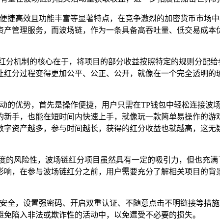
靠、便捷高效且功能丰富等显著特点，在竞争激烈的加密货币市场
资产管理服务，而波场链，作为一条具备高吞吐量、低交易成本
,红分机制的核心在于，将项目的部分收益按照特定的规则分配给
让红分过程变得更加公平、公正、公开，就像在一个完全透明的
心动的优势，首先是操作便捷，用户只需在TP钱包中轻松连接波
的新手，也能在短时间内快速上手，就像玩一款简单易操作的游
数字资产越多，参与时间越长，获得的红分收益也就越高，这无
高度的风险性，波场链红分项目虽然具有一定的吸引力，但也充满
影响，在参与波场链红分之前，用户需要充分了解相关项目的背
资产安全，设置强密码、开启双重认证、不随意点击不明链接等措
避免陷入非法或欺诈性的活动中，以免遭受不必要的损失。