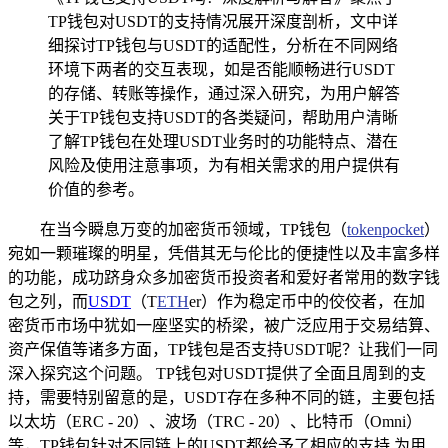
TP钱包对USDT的支持情况展开深度剖析，文中详
细探讨TP钱包与USDT的适配性，分析在不同网络
环境下两者的交互表现，如是否能顺畅进行USDT
的存储、转账等操作，通过深入研究，为用户解答
关于TP钱包支持USDT的各类疑问，帮助用户清晰
了解TP钱包在处理USDT业务时的功能特点、潜在
风险及使用注意事项，为有相关需求的用户提供有
价值的参考。
在当今瞬息万变的加密货币领域，TP钱包（
tokenpocket
）
宛如一颗璀璨的明星，凭借其无与伦比的便捷性以及丰富多样
的功能，成功跻身众多加密货币投资者和爱好者常用的数字钱
包之列，而
USDT
（T
ETH
er）作为稳定币中的佼佼者，在加
密货币市场中犹如一座坚实的桥梁，被广泛应用于交易结算、
资产保值等诸多方面，TP钱包是否支持USDT呢？让我们一同
深入探究这个问题。 TP钱包对USDT提供了全面且周到的支
持，需要特别留意的是，USDT存在多种不同的链，主要包括
以太坊（ERC - 20）、波场（TRC - 20）、比特币（Omni）
等，TP钱包针对不同链上的USDT都给予了相应的支持,为用