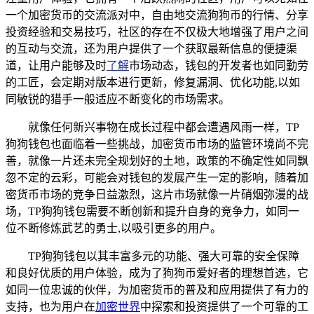
一个加密货币的交流派对中，自由地交流狗狗币的行情、分享
投资经验和交易技巧，社区的存在不仅极大地增强了用户之间
的互动与交流，还为用户提供了一个获取最新信息的便捷渠
道，让用户能够及时
了解
市场动态，钱包的开发者也如同勤劳
的工匠，会定期对版本进行更新，修复漏洞、优化功能,以如
同敏锐的猎手一般适应不断变化的市场需求。
就像任何新兴事物在成长过程中都会遭遇风雨一样，TP
狗狗钱包也面临着一些挑战，加密货币市场的监管环境尚不完
善，就像一片还未完全规划好的土地，政策的不确定性如同飘
忽不定的云彩，可能会对钱包的发展产生一定的影响，随着加
密货币市场的竞争日益激烈，这片市场就像一片硝烟弥漫的战
场，TP狗狗钱包需要不断创新和提升自身的竞争力，如同一
位不断修炼武艺的勇士,以吸引更多的用户。
TP狗狗钱包以其丰富多元的功能、强大可靠的安全保障
和良好优质的用户体验，成为了狗狗币爱好者的理想首选，它
如同一位忠诚的伙伴，为加密货币的普及和应用提供了有力的
支持，也为用户在
加密世界
中探索和投资提供了一个可靠的工