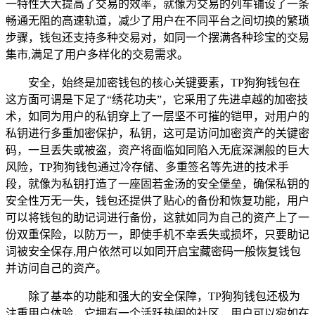
一特性大大提高了交易的效率，就像为交易的列车铺设了一条
畅通无阻的高速轨道，减少了用户在不同平台之间切换的繁琐
步骤，钱包还支持多种交易对，如同一个摆满各种珍宝的交易
集市,满足了用户多样化的交易需求。
安全，始终是加密钱包的核心关键要素，TP狗狗钱包在
这方面可谓是下足了“绣花功夫”，它采用了先进卓越的加密技
术，如同为用户的私钥穿上了一层坚不可摧的铠甲，对用户的
私钥进行多重加密保护，私钥，这可是访问加密资产的关键密
码，一旦丢失或被盗，资产将面临如同陷入无底深渊般的巨大
风险，TP狗狗钱包通过冷存储、多重签名等先进的技术手
段，就像为私钥打造了一座固若金汤的安全堡垒，确保私钥的
安全性万无一失，钱包还提供了贴心的备份和恢复功能，用户
可以将钱包的助记词进行备份，这就如同为自己的资产上了一
份双重保险，以防万一，即使手机不幸丢失或损坏，只要助记
词被安全保存,用户依然可以如同开启宝藏密码一般恢复钱包
并访问自己的资产。
除了基本的功能和强大的安全保障，TP狗狗钱包还极为
注重用户体验，它拥有一个活跃热闹的社区，用户可以宛如在