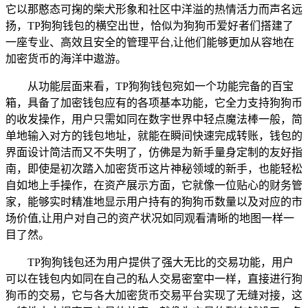
它以那憨态可掬的柴犬形象和社区中洋溢的热情活力而声名远
扬，TP狗狗钱包的横空出世，恰似为狗狗币爱好者们搭建了
一座专业、高效且安全的管理平台,让他们能够更加从容地在
加密货币的海洋中遨游。
从功能层面来看，TP狗狗钱包宛如一个功能完备的百宝
箱，具备了加密钱包应有的各项基本功能，它全力支持狗狗币
的收发操作，用户只需如同在数字世界中轻点魔法棒一般，简
单地输入对方的钱包地址，就能在瞬间快速完成转账，钱包的
界面设计简洁而又不失明了，仿佛是为新手量身定制的友好指
南，即使是初次踏入加密货币这片神秘领域的新手，也能轻松
自如地上手操作，在资产展示方面，它就像一位贴心的财务管
家，能够实时精准地显示用户持有的狗狗币数量以及对应的市
场价值,让用户对自己的资产状况如同观看清晰的地图一样一
目了然。
TP狗狗钱包还为用户提供了强大无比的交易功能，用户
可以在钱包内如同在自己的私人交易密室中一样，直接进行狗
狗币的交易，它与各大加密货币交易平台实现了无缝对接，这