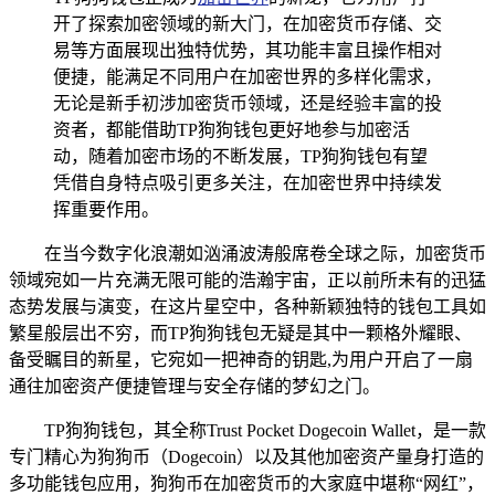
开了探索加密领域的新大门，在加密货币存储、交
易等方面展现出独特优势，其功能丰富且操作相对
便捷，能满足不同用户在加密世界的多样化需求，
无论是新手初涉加密货币领域，还是经验丰富的投
资者，都能借助TP狗狗钱包更好地参与加密活
动，随着加密市场的不断发展，TP狗狗钱包有望
凭借自身特点吸引更多关注，在加密世界中持续发
挥重要作用。
在当今数字化浪潮如汹涌波涛般席卷全球之际，加密货币
领域宛如一片充满无限可能的浩瀚宇宙，正以前所未有的迅猛
态势发展与演变，在这片星空中，各种新颖独特的钱包工具如
繁星般层出不穷，而TP狗狗钱包无疑是其中一颗格外耀眼、
备受瞩目的新星，它宛如一把神奇的钥匙,为用户开启了一扇
通往加密资产便捷管理与安全存储的梦幻之门。
TP狗狗钱包，其全称Trust Pocket Dogecoin Wallet，是一款
专门精心为狗狗币（Dogecoin）以及其他加密资产量身打造的
多功能钱包应用，狗狗币在加密货币的大家庭中堪称“网红”，