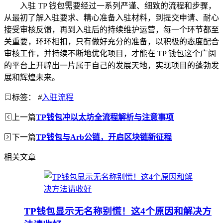
入驻 TP 钱包需要经过一系列严谨、细致的流程和步骤，
从最初了解入驻要求、精心准备入驻材料，到提交申请、耐心
接受审核反馈，再到入驻后的持续维护运营，每一个环节都至
关重要，环环相扣，只有做好充分的准备，以积极的态度配合
审核工作，并持续不断地优化项目，才能在 TP 钱包这个广阔
的平台上开辟出一片属于自己的发展天地，实现项目的蓬勃发
展和辉煌未来。
标签：
#
入驻流程
上一篇
TP钱包冲以太坊全流程解析与注意事项
下一篇
TP钱包与Arb公链，开启区块链新征程
相关文章
TP钱包显示无名称别慌！这4个原因和解决方