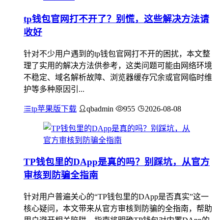
tp钱包官网打不开了？别慌，这些解决方法请
收好
针对不少用户遇到的tp钱包官网打不开的困扰，本文整
理了实用的解决方法供参考，这类问题可能由网络环境
不稳定、域名解析故障、浏览器缓存冗余或官网临时维
护等多种原因引...
tp苹果版下载
qbadmin
955
2026-08-08
TP钱包里的DApp是真的吗？别踩坑，从官方
审核到防骗全指南
针对用户普遍关心的“TP钱包里的DApp是否真实”这一
核心疑问，本文带来从官方审核到防骗的全指南，帮助