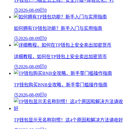
TP钱包1.7.5版正式上线，安全升级+体验优化，打
2026-08-09
0
如何拥有TP钱包功能？新手入门与实用指南
2026-08-09
0
详细教程，如何在TP钱包上安全卖出加密货币
2026-08-09
0
TP钱包购买BNB全攻略，新手零门槛操作指南
2026-08-09
0
TP钱包显示无名称别慌！这4个原因和解决方法请收好