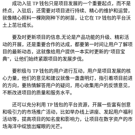
成功入驻 TP 钱包只是项目发展的一个重要起点，而不是
终点，入驻后，还需要对项目进行持续、精心的维护和运营，
就像精心照料一棵刚刚种下的树苗，让它在 TP 钱包的平台沃
土上茁壮成长。
要及时更新项目的信息,无论是产品功能的升级、精彩活
动的开展，还是重要合作的达成，都要第一时间让用户了解项
目的最新动态，这就像给用户提供一本实时更新的“项目宝
典”，让他们始终紧跟项目的发展步伐。
要积极与 TP 钱包的用户进行互动，用户是项目发展的核
心力量，他们的意见和建议就像一盏盏明灯，指引着项目前进
的方向，要热情解答用户的疑问，用心收集用户的反馈意见，
不断改进项目的质量和服务水平。
还可以充分利用 TP 钱包的平台资源，开展一些富有创意
和吸引力的市场推广活动，比如举办线上讲座、发起用户福利
活动等，提高项目的知名度和影响力，让项目在数字资产的市
场海洋中绽放出耀眼的光芒。