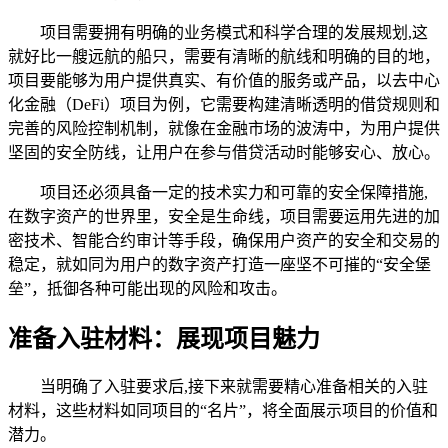
项目需要拥有明确的业务模式和科学合理的发展规划,这
就好比一艘远航的船只，需要有清晰的航线和明确的目的地，
项目要能够为用户提供真实、有价值的服务或产品，以去中心
化金融（DeFi）项目为例，它需要构建清晰透明的借贷规则和
完善的风险控制机制，就像在金融市场的波涛中，为用户提供
坚固的安全防线，让用户在参与借贷活动时能够安心、放心。
项目还必须具备一定的技术实力和可靠的安全保障措施,
在数字资产的世界里，安全是生命线，项目需要运用先进的加
密技术、智能合约审计等手段，确保用户资产的安全和交易的
稳定，就如同为用户的数字资产打造一座坚不可摧的“安全堡
垒”，抵御各种可能出现的风险和攻击。
准备入驻材料：展现项目魅力
当明确了入驻要求后,接下来就需要精心准备相关的入驻
材料，这些材料如同项目的“名片”，将全面展示项目的价值和
潜力。