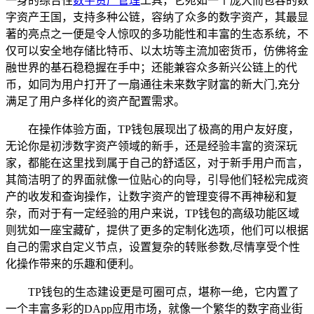
一身的综合性
数字资产管理
工具，它宛如一个庞大而包容的数
字资产王国，支持多种公链，容纳了众多的数字资产，其最显
著的亮点之一便是令人惊叹的多功能性和丰富的生态系统，不
仅可以安全地存储比特币、以太坊等主流加密货币，仿佛将金
融世界的基石稳稳握在手中；还能兼容众多新兴公链上的代
币，如同为用户打开了一扇通往未来数字财富的新大门,充分
满足了用户多样化的资产配置需求。
在操作体验方面，TP钱包展现出了极高的用户友好度，
无论你是初涉数字资产领域的新手，还是经验丰富的资深玩
家，都能在这里找到属于自己的舒适区，对于新手用户而言，
其简洁明了的界面就像一位贴心的向导，引导他们轻松完成资
产的收发和查询操作，让数字资产的管理变得不再神秘和复
杂，而对于有一定经验的用户来说，TP钱包的高级功能区域
则犹如一座宝藏矿，提供了更多的定制化选项，他们可以根据
自己的需求自定义节点，设置复杂的转账参数,尽情享受个性
化操作带来的乐趣和便利。
TP钱包的生态建设更是可圈可点，堪称一绝，它内置了
一个丰富多彩的DApp应用市场，就像一个繁华的数字商业街