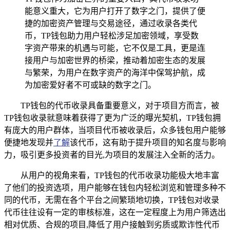
能意义重大，它为用户打开了数字之门，提供了便
捷的加密资产管理与交易途径，通过收录各类代
币，TP钱包助力用户轻松涉足加密领域，享受数
字资产带来的机遇与可能，它不仅是工具，更是连
接用户与加密世界的桥梁，推动着加密生态的发展
与繁荣，为用户在数字资产的海洋中保驾护航，成
为加密爱好者不可或缺的数字之门。
TP钱包的代币收录具备重要意义，对于项目方而言，被
TP钱包收录就意味着获得了更为广泛的曝光契机，TP钱包拥
有庞大的用户群体，当项目代币被收录后，众多钱包用户能够
便捷地发现并
了解
该代币，这有助于提升项目的知名度与影响
力，吸引更多投资者的目光,为项目的发展注入全新的活力。
从用户的视角来看，TP钱包的代币收录功能极大地丰富
了他们的投资选项，用户能够在钱包内轻松浏览和管理多种不
同的代币，无需在各个平台之间繁琐地切换，TP钱包对收录
代币往往设有一定的审核标准，这在一定程度上为用户筛选出
相对优质、合规的项目,降低了用户接触到劣质或欺诈性代币