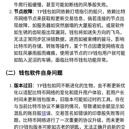
牛爬行般缓慢，甚至可能如断线的风筝般失败。
节点故障
：TP钱包如同依赖灯塔指引的船只，依赖比特
币网络节点来获取和更新交易信息，倘若连接的节点出
现故障，如服务器如突然崩塌的大厦般宕机，或是软件
如生锈的齿轮般出现漏洞，钱包将如迷失方向的飞鸟，
无法正常同步区块链数据，进而如被束缚的骏马，影响
比特币的存储、转账等操作，某个节点因遭受网络攻击
如狂风暴雨般而瘫痪，使用该节点的TP钱包用户就可能
如陷入泥沼的车辆，面临比特币钱包功能异常。
（二）钱包软件自身问题
版本过旧
：TP钱包如同不断进化的生物，会不断更新优
化以适配比特币网络的变化和提升用户体验，若用户长
时间未更新钱包版本，旧版本可能如过时的工具，存在
与当前比特币协议不兼容的情况，导致诸如余额显示如
混乱的账目般
错
误、交易签名如错误的印章般失败等问
题，比特币网络进行了一次重要的协议升级，而未更新
的TP钱包版本可能如古老的钥匙，无法正确开启新的交