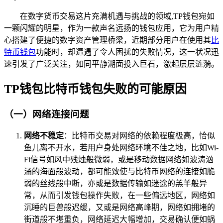
在数字货币交易这片充满机遇与挑战的领域,TP钱包宛如
一颗闪耀的明星，作为一款声名远扬的钱包应用，它为用户精
心搭建了便捷的数字资产管理桥梁，近期部分用户在使用其
比
特币钱包
功能时，却遭遇了令人困扰的失败情况，这一状况迅
速引发了广泛关注，如同平静湖面投入巨石，激起层层涟漪。
TP钱包比特币钱包失败的可能原因
（一）网络连接问题
网络不稳定
：比特币交易对网络的依赖程度极高，恰似
鱼儿离不开水，若用户身处网络环境不佳之地，比如Wi-
Fi信号如风中残烛般微弱，或是移动数据网络如波涛汹
涌的海面般波动，都可能致使与比特币网络的连接如脆
弱的丝线般中断，亦或是数据传输如迷途的羔羊般异
常，从而引发钱包操作失败，在一些偏远地区，网络如
沉睡的巨兽般迟缓，又或是网络高峰期，网络如拥堵的
街道般不堪重负，网络延迟大幅增加，交易确认便如蜗