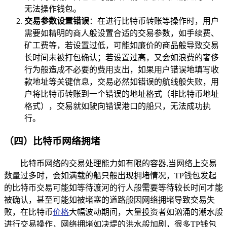
无法操作钱包。
交易参数设置错误
：在进行比特币转账等操作时，用户
需要如精明的商人般设置合适的交易参数，如手续费、
矿工费等，若设置过低，可能如廉价的商品般导致交易
长时间未被打包确认；若设置过高，又会如浪费的奢侈
行为般造成不必要的费用支出，如果用户错误地填写收
款地址等关键信息，交易必然如错误的航线般失败，用
户将比特币转账到一个错误的地址格式（非比特币地址
格式），交易就如驶向错误港口的船只，无法成功执
行。
（四）比特币网络拥堵
比特币网络的交易处理能力如有限的容器,当网络上交易
数量过多时，会如满载的船只般出现拥堵情况，TP钱包发起
的比特币交易可能如等待渡河的行人般需要等待较长时间才能
被确认，甚至可能如被堵塞的道路般因网络拥堵导致交易失
败，在比特币
价格
大幅波动期间，大量投资者如汹涌的潮水般
进行交易操作，网络拥堵如决堤的洪水般加剧，很多TP钱包