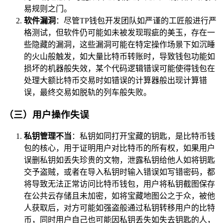
易规则之门。
软件漏洞
：尽管TP钱包开发团队如严谨的工匠般进行严
格测试，但软件仍可能如未被发现瑕疵的美玉，存在一
些隐藏的漏洞，这些漏洞可能在特定操作场景下如沉睡
的火山般触发，如大量比特币转账时，导致钱包功能如
损坏的机器般失效，某个代码逻辑错误可能使得钱包在
处理大额比特币交易时如错误的计算器般出现计算错
误，最终交易如脱轨的列车般失败。
（三）用户操作失误
私钥管理不当
：私钥如同打开宝藏的钥匙，是比特币钱
包的核心，用于证明用户对比特币的所有权，如果用户
误删私钥如丢失珍贵的文物，泄露私钥给他人如将钥匙
交予盗贼，或者在导入私钥时输入错误如写错密码，都
将导致无法正常访问比特币钱包，用户将私钥截图保存
在公共云存储且未加密，如将宝藏地图公之于众，被他
人获取后，对方可能如强盗般通过私钥转移用户的比特
币，同时用户自己也可能因私钥丢失如失去钥匙的人，