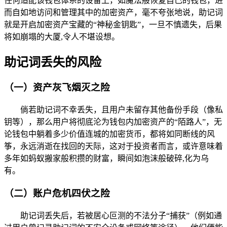
任何适配该钱包体系的设备上，如魔法般恢复自己的钱包，进
而自如地访问和管理其中的加密资产，毫不夸张地说，助记词
就是开启加密资产宝藏的“神秘金钥匙”，一旦不慎遗失，后果
将如崩塌的大厦,令人不堪设想。
助记词丢失的风险
（一）资产灰飞烟灭之险
倘若助记词不幸丢失，且用户未留存其他备份手段（像私
钥等），那么用户将彻底沦为钱包内加密资产的“陌路人”，无
论钱包中躺着多少价值连城的加密货币，都将如同断线的风
筝，永远消逝在找回的天际，这对于投资者而言，或许意味着
多年如蚂蚁搬家般积攒的财富，瞬间如泡沫般破碎,化为乌
有。
（二）账户危机四伏之险
助记词丢失后，若被居心叵测的不法分子“捕获”（例如通