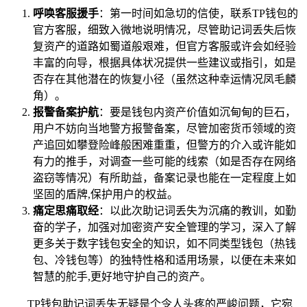
呼唤客服援手
：第一时间如急切的信使，联系TP钱包的
官方客服，细致入微地说明情况，尽管助记词丢失后恢
复资产的道路如蜀道般艰难，但官方客服或许会如经验
丰富的向导，根据具体状况提供一些建议或指引，如是
否存在其他潜在的恢复小径（虽然这种幸运情况凤毛麟
角）。
报警备案护航
：要是钱包内资产价值如沉甸甸的巨石，
用户不妨向当地警方报警备案，尽管加密货币领域的资
产追回如攀登险峰般困难重重，但警方的介入或许能如
有力的推手，对调查一些可能的线索（如是否存在网络
盗窃等情况）有所助益，备案记录也能在一定程度上如
坚固的盾牌,保护用户的权益。
痛定思痛取经
：以此次助记词丢失为沉痛的教训，如勤
奋的学子，加强对加密资产安全管理的学习，深入了解
更多关于数字钱包安全的知识，如不同类型钱包（热钱
包、冷钱包等）的独特性格和适用场景，以便在未来如
智慧的舵手,更好地守护自己的资产。
TP钱包助记词丢失无疑是个令人头疼的严峻问题，它宛