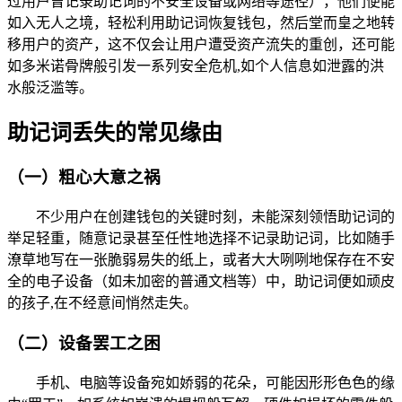
过用户曾记录助记词的不安全设备或网络等途径），他们便能
如入无人之境，轻松利用助记词恢复钱包，然后堂而皇之地转
移用户的资产，这不仅会让用户遭受资产流失的重创，还可能
如多米诺骨牌般引发一系列安全危机,如个人信息如泄露的洪
水般泛滥等。
助记词丢失的常见缘由
（一）粗心大意之祸
不少用户在创建钱包的关键时刻，未能深刻领悟助记词的
举足轻重，随意记录甚至任性地选择不记录助记词，比如随手
潦草地写在一张脆弱易失的纸上，或者大大咧咧地保存在不安
全的电子设备（如未加密的普通文档等）中，助记词便如顽皮
的孩子,在不经意间悄然走失。
（二）设备罢工之困
手机、电脑等设备宛如娇弱的花朵，可能因形形色色的缘