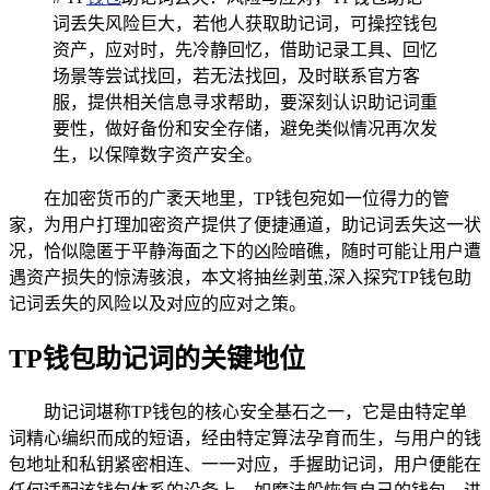
词丢失风险巨大，若他人获取助记词，可操控钱包
资产，应对时，先冷静回忆，借助记录工具、回忆
场景等尝试找回，若无法找回，及时联系官方客
服，提供相关信息寻求帮助，要深刻认识助记词重
要性，做好备份和安全存储，避免类似情况再次发
生，以保障数字资产安全。
在加密货币的广袤天地里，TP钱包宛如一位得力的管
家，为用户打理加密资产提供了便捷通道，助记词丢失这一状
况，恰似隐匿于平静海面之下的凶险暗礁，随时可能让用户遭
遇资产损失的惊涛骇浪，本文将抽丝剥茧,深入探究TP钱包助
记词丢失的风险以及对应的应对之策。
TP钱包助记词的关键地位
助记词堪称TP钱包的核心安全基石之一，它是由特定单
词精心编织而成的短语，经由特定算法孕育而生，与用户的钱
包地址和私钥紧密相连、一一对应，手握助记词，用户便能在