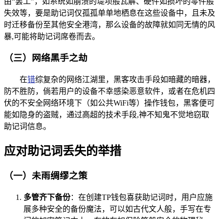
由“罢工”，如系统如崩溃的堤坝般瓦解、硬件如损坏的零件般
失效等，要是助记词仅孤孤单单地栖息在这些设备中，且未及
时迁移备份至其他安全港湾，那么设备的故障就如同无情的风
暴,可能将助记词席卷而去。
（三）网络黑手之劫
在
错
综复杂的网络江湖里，黑客攻击手段如暗藏的暗器，
防不胜防，倘若用户的设备不幸感染恶意软件，或者在危机四
伏的不安全网络环境下（如公共WiFi等）操作钱包，黑客便可
能如隐身的盗贼，通过高超的技术手段,神不知鬼不觉地窃取
助记词信息。
应对助记词丢失的举措
（一）未雨绸缪之策
多管齐下备份
：在创建TP钱包喜获助记词时，用户应施
展多种安全的备份魔法，可以如古代文人般，手写在专