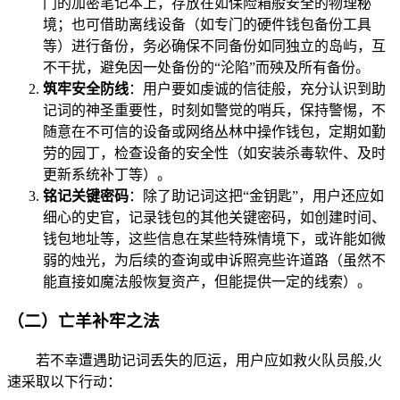
门的加密笔记本上，存放在如保险箱般安全的物理秘
境；也可借助离线设备（如专门的硬件钱包备份工具
等）进行备份，务必确保不同备份如同独立的岛屿，互
不干扰，避免因一处备份的“沦陷”而殃及所有备份。
筑牢安全防线
：用户要如虔诚的信徒般，充分认识到助
记词的神圣重要性，时刻如警觉的哨兵，保持警惕，不
随意在不可信的设备或网络丛林中操作钱包，定期如勤
劳的园丁，检查设备的安全性（如安装杀毒软件、及时
更新系统补丁等）。
铭记关键密码
：除了助记词这把“金钥匙”，用户还应如
细心的史官，记录钱包的其他关键密码，如创建时间、
钱包地址等，这些信息在某些特殊情境下，或许能如微
弱的烛光，为后续的查询或申诉照亮些许道路（虽然不
能直接如魔法般恢复资产，但能提供一定的线索）。
（二）亡羊补牢之法
若不幸遭遇助记词丢失的厄运，用户应如救火队员般,火
速采取以下行动：