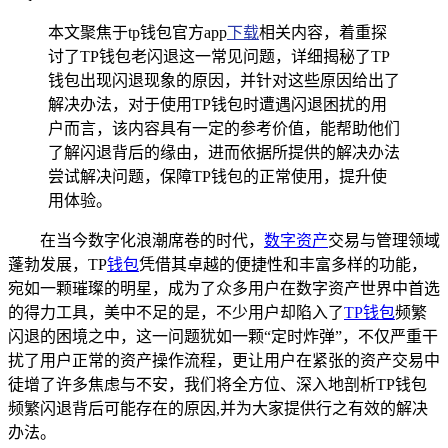
本文聚焦于tp钱包官方app
下载
相关内容，着重探
讨了TP钱包老闪退这一常见问题，详细揭秘了TP
钱包出现闪退现象的原因，并针对这些原因给出了
解决办法，对于使用TP钱包时遭遇闪退困扰的用
户而言，该内容具有一定的参考价值，能帮助他们
了解闪退背后的缘由，进而依据所提供的解决办法
尝试解决问题，保障TP钱包的正常使用，提升使
用体验。
在当今数字化浪潮席卷的时代，
数字资产
交易与管理领域
蓬勃发展，TP
钱包
凭借其卓越的便捷性和丰富多样的功能，
宛如一颗璀璨的明星，成为了众多用户在数字资产世界中首选
的得力工具，美中不足的是，不少用户却陷入了
TP钱包
频繁
闪退的困境之中，这一问题犹如一颗“定时炸弹”，不仅严重干
扰了用户正常的资产操作流程，更让用户在紧张的资产交易中
徒增了许多焦虑与不安，我们将全方位、深入地剖析TP钱包
频繁闪退背后可能存在的原因,并为大家提供行之有效的解决
办法。