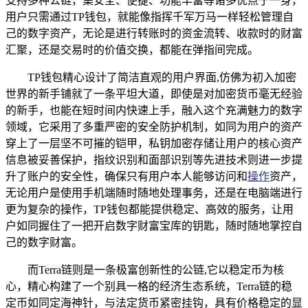
支持多种公链，集安全、便捷、功能丰富等诸多优点于一身，
用户只需通过TP钱包，就能像指挥千军万马一样轻松管理自
己的数字资产，无论是进行转账时的资金流转、收款时的财富
汇聚，还是交易时的价值交换，都能在弹指间完成。
TP钱包精心设计了简洁直观的用户界面,仿佛为初入加密
世界的新手铺就了一条平坦大道，即使是对加密货币毫无经验
的新手，也能在短时间内快速上手，融入这个充满魅力的数字
领域，它采用了多重严密的安全防护机制，如同为用户的资产
穿上了一层坚不可摧的铠甲，私钥加密存储让用户的核心资产
信息被妥善保护，指纹识别和面部识别等先进技术则进一步提
升了账户的安全性，确保只有用户本人能够访问和
操作
资产，
无论用户是使用手机端随时随地处理事务，还是在电脑端进行
更为复杂的操作，TP钱包都能提供稳定、高效的服务，让用
户如同握住了一把开启数字财富宝库的钥匙，随时随地掌控自
己的数字财富。
而Terra链则是一条极富创新性的公链,它以稳定币为核
心，精心构建了一个别具一格的经济生态系统，Terra链的稳
定币如同定海神针，与法定货币紧密挂钩，具有价格稳定的显