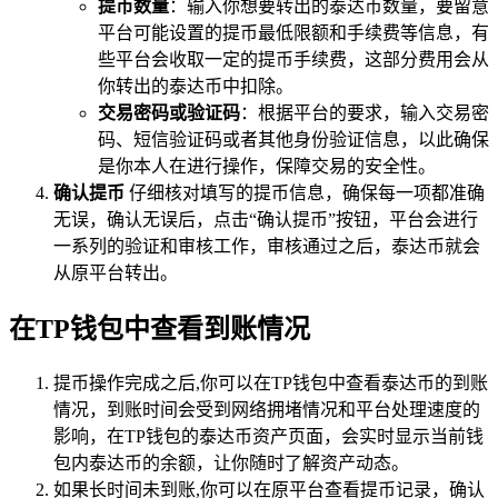
提币数量
：输入你想要转出的泰达币数量，要留意
平台可能设置的提币最低限额和手续费等信息，有
些平台会收取一定的提币手续费，这部分费用会从
你转出的泰达币中扣除。
交易密码或验证码
：根据平台的要求，输入交易密
码、短信验证码或者其他身份验证信息，以此确保
是你本人在进行操作，保障交易的安全性。
确认提币
仔细核对填写的提币信息，确保每一项都准确
无误，确认无误后，点击“确认提币”按钮，平台会进行
一系列的验证和审核工作，审核通过之后，泰达币就会
从原平台转出。
在TP钱包中查看到账情况
提币操作完成之后,你可以在TP钱包中查看泰达币的到账
情况，到账时间会受到网络拥堵情况和平台处理速度的
影响，在TP钱包的泰达币资产页面，会实时显示当前钱
包内泰达币的余额，让你随时了解资产动态。
如果长时间未到账,你可以在原平台查看提币记录，确认