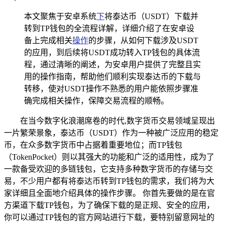
本文聚焦于安卓系统
下
将泰达币（USDT）下载并
转到TP钱包的全流程详解，详细介绍了在安卓设
备上完成相关
操作
的步骤，从如何下载涉及USDT
的应用，到后续将USDT成功转入TP钱包的具体流
程，通过清晰的阐述，为安卓用户提供了完整且实
用的操作指南，帮助他们顺利实现泰达币的下载与
转移，使对USDT操作不熟悉的用户能依照步骤准
确完成相关操作，保障交易流程的顺畅。
在当今数字化浪潮席卷的时代,数字货币交易领域呈现出
一片繁荣景象，泰达币（USDT）作为一种被广泛应用的稳定
币，在众多数字货币中占据着重要地位；而TP钱包
（TokenPocket）则以其强大的功能和广泛的适用性，成为了
一款备受欢迎的多链钱包，它支持多种数字货币的存储与交
易，不少用户都有将泰达币转到TP钱包的需求，我们将为大
家详细且全面地介绍具体的操作步骤。 你首先要做的是在官
方渠道下载TP钱包，为了确保下载的是正规、安全的应用，
你可以通过TP钱包的官方网站进行下载，要特别留意网址的