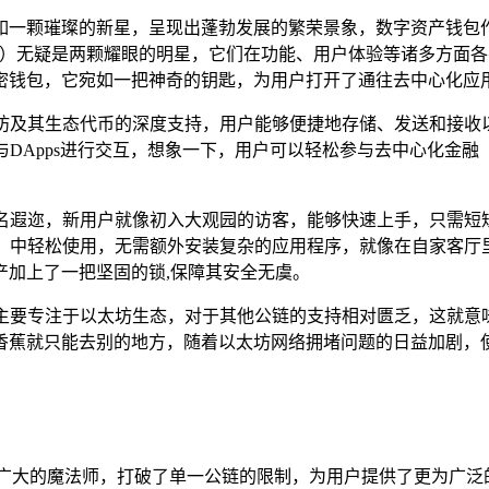
如一颗璀璨的新星，呈现出蓬勃发展的繁荣景象，数字资产钱包
cket钱包）无疑是两颗耀眼的明星，它们在功能、用户体验等诸多方面
密钱包，它宛如一把神奇的钥匙，为用户打开了通往去中心化应
太坊及其生态代币的深度支持，用户能够便捷地存储、发送和接收以太
中与DApps进行交互，想象一下，用户可以轻松参与去中心化金
面而闻名遐迩，新用户就像初入大观园的访客，能够快速上手，只需
ox等）中轻松使用，无需额外安装复杂的应用程序，就像在自家客厅
产加上了一把坚固的锁,保障其安全无虞。
由于其主要专注于以太坊生态，对于其他公链的支持相对匮乏，这就
蕉就只能去别的地方，随着以太坊网络拥堵问题的日益加剧，使用M
通广大的魔法师，打破了单一公链的限制，为用户提供了更为广泛